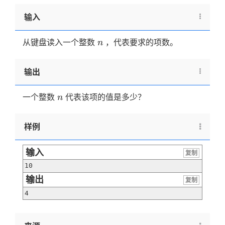
3，
3，
输入
4，
4，
n
从键盘读入一个整数
，代表要求的项数。
n
4，4
\dots
输出
n
一个整数
代表该项的值是多少？
n
样例
输入
复制
10
输出
复制
4