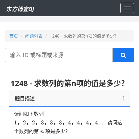
东方博宜OJ
Toggl
navig
首页
问题列表
1248 - 求数列的第n项的值是多少？
搜
索
1248 - 求数列的第n项的值是多少？
题目描述
1，
请问如下数列
2，
1
，
2
，
2
，
3
，
3
，
3
，
4
，
4
，
4
，
4
…
请问这
2，
n
个数列的第
项是多少？
n
3，