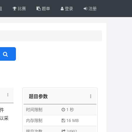
组
比赛
题单
登录
注册
题目参数
时间限制
1 秒
件
以采
内存限制
16 MB
提交次数
24902