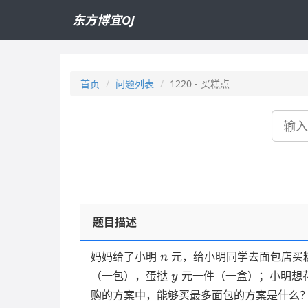
东方博宜OJ
首页
问题列表
1220 - 买糕点
搜
索
题目描述
n
妈妈给了小明
元，给小明同学去面包店买
n
y
（一包），蛋挞
元一件（一盒）；小明想
y
购的方案中，能够买最多面包的方案是什么