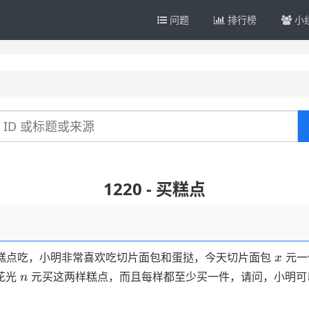
问题
排行榜
小
1220 - 买糕点
x
糕点吃，小明非常喜欢吃切片面包和蛋挞，今天切片面包
元一
x
n
花光
元买这两样糕点，而且每样都至少买一件，请问，小明可
n
？