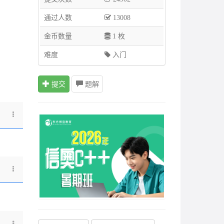
通过人数
13008
金币数量
1 枚
难度
入门
提交
题解