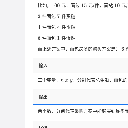
100
15
10
100
15
10
比如，
元，面包
元/件，蛋挞
元
2
7
2
7
件面包
件蛋挞
4
4
4
4
件面包
件蛋挞
6
1
6
1
件面包
件蛋挞
6
6
而上述方案中，面包最多的购买方案是：
输入
n
x
y
三个变量：
，分别代表总金额，面包的
n
x
y
输出
两个数，分别代表采购方案中能够买到最多