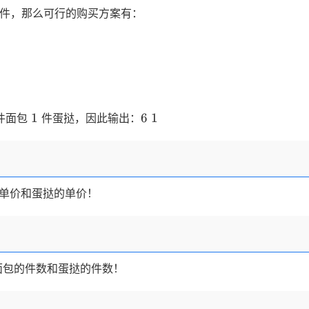
/件，那么可行的购买方案有：
1
6
1
1
6
1
件面包
件蛋挞，因此输出：
单价和蛋挞的单价！
面包的件数和蛋挞的件数！