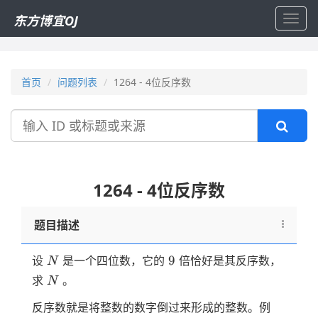
东方博宜OJ
Toggl
navig
首页
问题列表
1264 - 4位反序数
搜
索
1264 - 4位反序数
题目描述
N
9
9
设
是一个四位数，它的
倍恰好是其反序数，
N
N
求
。
N
反序数就是将整数的数字倒过来形成的整数。例