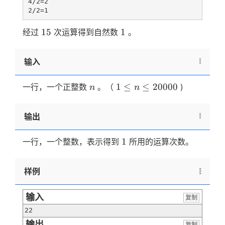
4/2=2

15
1
15
1
经过
次运算得到自然数
。
输入
n
1 \le
1
≤
≤
20000
一行，一个正整数
。（
)
n
n
n \le
20000
输出
1
1
一行，一个整数，表示得到
所用的运算次数。
样例
输入
复制
22
输出
复制