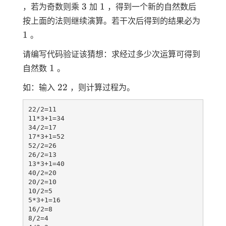
3
1
3
1
，若为奇数则乘
加
，得到一个新的自然数后
1
按上面的法则继续演算。若干次后得到的结果必为
1
。
请编写代码验证该猜想：求经过多少次运算可得到
1
1
自然数
。
22
22
如：输入
，则计算过程为。
22/2=11

11*3+1=34

34/2=17

17*3+1=52

52/2=26

26/2=13

13*3+1=40

40/2=20

20/2=10

10/2=5

5*3+1=16

16/2=8

8/2=4
