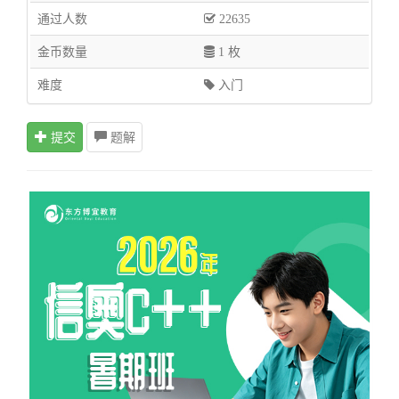
通过人数
22635
金币数量
1 枚
难度
入门
提交
题解