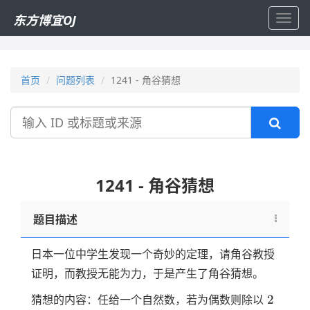
东方博宜OJ
Toggl
navig
首页
问题列表
1241 - 角谷猜想
搜
索
1241 - 角谷猜想
题目描述
日本一位中学生发现一个奇妙的定理，请角谷教授
证明，而教授无能为力，于是产生了角谷猜想。
2
2
猜想的内容：任给一个自然数，若为偶数则除以