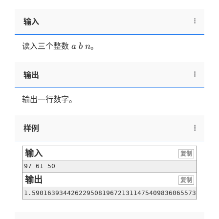
输入
a
b
n
读入三个整数
。
a
b
n
输出
输出一行数字。
样例
输入
复制
97 61 50
输出
复制
1.59016393442622950819672131147540983606557377049