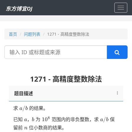
东方博宜OJ
Toggl
navig
首页
问题列表
1271 - 高精度整数除法
搜
索
1271 - 高精度整数除法
题目描述
a/b
/
求
的结果。
a
b
a
b
10^8
a/b
8
1
0
/
已知
，
为
范围内的非负整数，求
保
a
b
a
b
n
留前
位小数商的结果。
n