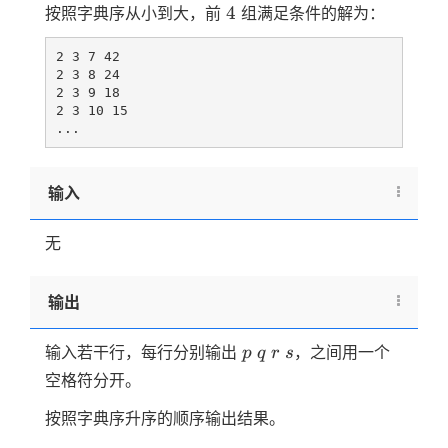
r
4
4
按照字典序从小到大，前
组满足条件的解为：
\le
s
2 3 7 42

2 3 8 24

2 3 9 18

2 3 10 15

输入
无
输出
p
q
r
s
输入若干行，每行分别输出
，之间用一个
p
q
r
s
空格符分开。
按照字典序升序的顺序输出结果。