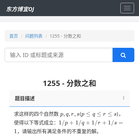
东方博宜OJ
Toggl
navig
首页
问题列表
1255 - 分数之和
搜
索
1255 - 分数之和
题目描述
p,q,r,s
p
,
,
,
≤
≤
≤
求这样的四个自然数
(
)，
p
q
r
s
p
q
r
s
\le
1/p+1/q+1/r+1/s=1
1/
+
1/
+
1/
+
1/
=
使得以下等式成立：
p
q
r
s
q
1
，请输出所有满足条件的不重复的解。
\le