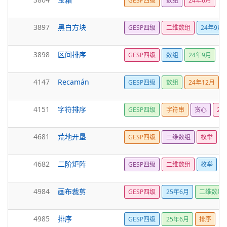
GESP四级
数组
24年6月
3897
黑白方块
GESP四级
二维数组
24年9月
3898
区间排序
GESP四级
数组
24年9月
4147
Recamán
GESP四级
数组
24年12月
4151
字符排序
GESP四级
字符串
贪心
24
4681
荒地开垦
GESP四级
二维数组
枚举
4682
二阶矩阵
GESP四级
二维数组
枚举
4984
画布裁剪
GESP四级
25年6月
二维数组
4985
排序
GESP四级
25年6月
排序