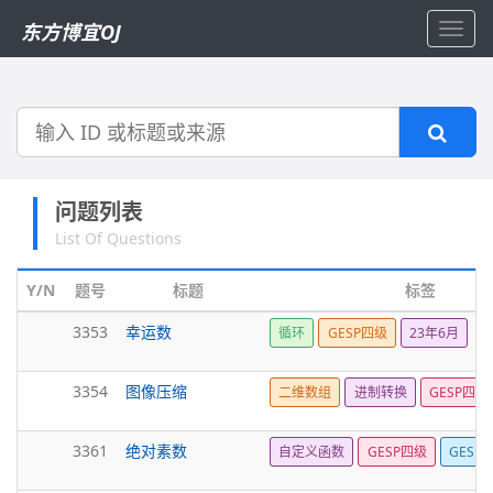
东方博宜OJ
Toggl
navig
搜
索
问题列表
List Of Questions
Y/N
题号
标题
标签
3353
幸运数
循环
GESP四级
23年6月
3354
图像压缩
二维数组
进制转换
GESP四级
3361
绝对素数
自定义函数
GESP四级
GESP