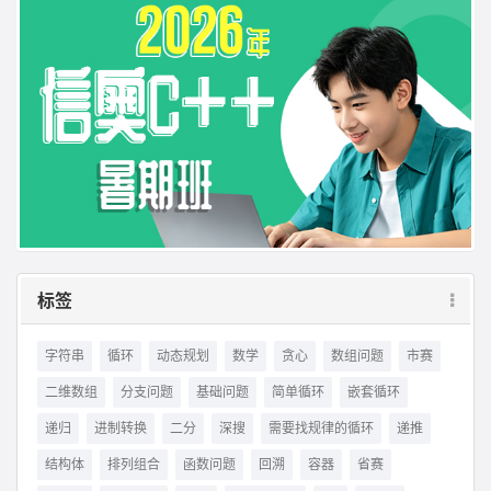
标签
字符串
循环
动态规划
数学
贪心
数组问题
市赛
二维数组
分支问题
基础问题
简单循环
嵌套循环
递归
进制转换
二分
深搜
需要找规律的循环
递推
结构体
排列组合
函数问题
回溯
容器
省赛