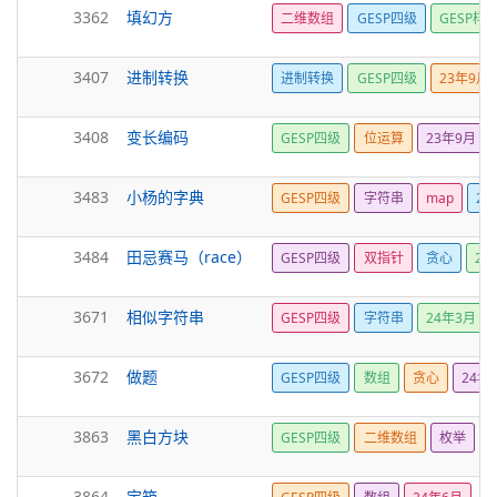
3362
填幻方
二维数组
GESP四级
GESP样
3407
进制转换
进制转换
GESP四级
23年9月
3408
变长编码
GESP四级
位运算
23年9月
3483
小杨的字典
GESP四级
字符串
map
23
3484
田忌赛马（race）
GESP四级
双指针
贪心
23
3671
相似字符串
GESP四级
字符串
24年3月
3672
做题
GESP四级
数组
贪心
24年
3863
黑白方块
GESP四级
二维数组
枚举
3864
宝箱