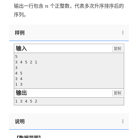
n
输出一行包含
个正整数，代表多次升序排序后的
n
序列。
样例
输入
复制
5

3 4 5 2 1

3

4 5

3 4

输出
复制
1 3 4 5 2
说明