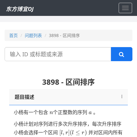
东方博宜OJ
Toggl
navig
首页
问题列表
3898 - 区间排序
搜
索
3898 - 区间排序
题目描述
n
a
小杨有一个包含
个正整数的序列
。
n
a
小杨计划对序列进行多次升序排序，每次升序排序
[l,r]
(l
[
,
]
(
≤
)
小杨会选择一个区间
并对区间内所有
l
r
l
r