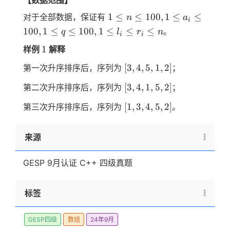
【数据范围】
1
1
≤
≤
100
,
1
≤
≤
对于全部数据，保证有
n
a
i
\le
100
,
1
≤
≤
100
,
1
≤
≤
≤
。
q
l
r
n
i
i
n
1
1
样例
解释
\le
100
[3,4,5,1,2]
[
3
,
4
,
5
,
1
,
2
]
第一次升序排序后，序列为
；
,1
[3,4,1,5,2]
\le
[
3
,
4
,
1
,
5
,
2
]
第二次升序排序后，序列为
；
a_i
[1,3,4,5,2]
[
1
,
3
,
4
,
5
,
2
]
第三次升序排序后，序列为
。
\le
100
, 1
来源
\le
q
GESP 9月认证 C++ 四级真题
\le
100,
1
标签
\le
l_i
GESP四级
数组
24年9月
\le