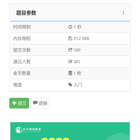
r_i
题目参数
\le
n
时间限制
1 秒
内存限制
512 MB
提交次数
580
通过人数
481
金币数量
1 枚
难度
入门
提交
题解