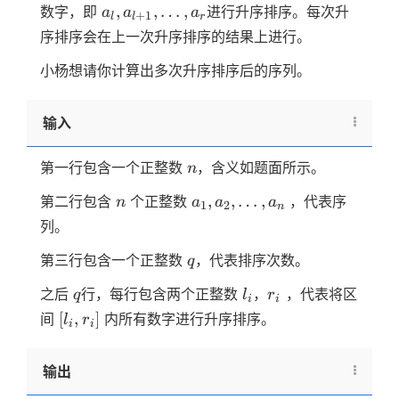
\le
a_l,a_{l+1},\dots,a_r
,
,
…
,
数字，即
进行升序排序。每次升
a
a
a
+
1
l
l
r
r)
序排序会在上一次升序排序的结果上进行。
小杨想请你计算出多次升序排序后的序列。
输入
n
第一行包含一个正整数
，含义如题面所示。
n
n
a_1,a_2,\dots,a_n
,
,
…
,
第二行包含
个正整数
，代表序
n
a
a
a
1
2
n
列。
q
第三行包含一个正整数
，代表排序次数。
q
q
l_i
r_i
之后
行，每行包含两个正整数
，
，代表将区
q
l
r
i
i
[l_i,r_i]
[
,
]
间
内所有数字进行升序排序。
l
r
i
i
输出