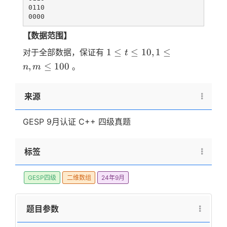
0110

【数据范围】
1
1
≤
≤
10
,
1
≤
对于全部数据，保证有
t
\le t
,
≤
100
。
n
m
\le
10,1
来源
\le
n,m
\le
GESP 9月认证 C++ 四级真题
100
标签
GESP四级
二维数组
24年9月
题目参数