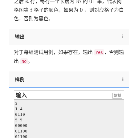
n
m
01
01
之后
行，每行一个长度为
的
串，代表网
n
m
i
0
0
格图第
格子的颜色，如果为
，则对应格子为白
i
色，否则为黑色。
输出
对于每组测试用例，如果存在，输出
，否则输
Yes
出
。
No
样例
输入
复制
3

1 4

0110

5 5

00000

01100

01100
