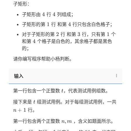
子矩形：
4
4
4
4
子矩形由
行
列组成；
1
4
1
4
子矩形的第
行 和第
行只包含白色格子；
2
3
1
2
3
1
对于子矩形的第
行 和第
行，只有第
个
4
4
和第
个格子是白色的，其余格子都是黑色
的；
请你编写程序帮助小杨判断。
输入
t
第一行包含一个正整数
，代表测试用例组数。
t
t
n+1
接下来是
组测试用例。对于每组测试用例，一共
t
+
1
行。
n
n,m
,
第一行包含两个正整数
，含义如题面所示。
n
m