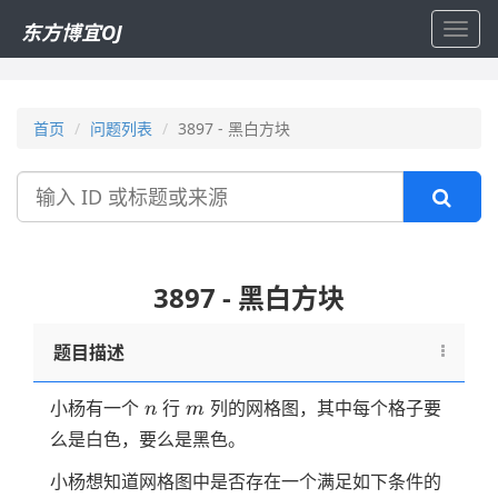
东方博宜OJ
Toggl
navig
首页
问题列表
3897 - 黑白方块
搜
索
3897 - 黑白方块
题目描述
n
m
小杨有一个
行
列的网格图，其中每个格子要
n
m
么是白色，要么是黑色。
小杨想知道网格图中是否存在一个满足如下条件的