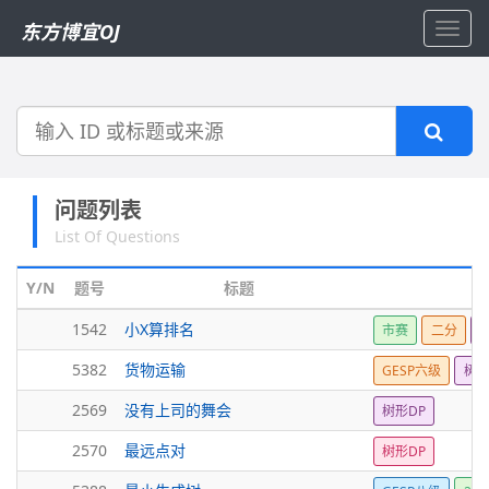
东方博宜OJ
Toggl
navig
搜
索
问题列表
List Of Questions
Y/N
题号
标题
1542
小X算排名
市赛
二分
5382
货物运输
GESP六级
树
2569
没有上司的舞会
树形DP
2570
最远点对
树形DP