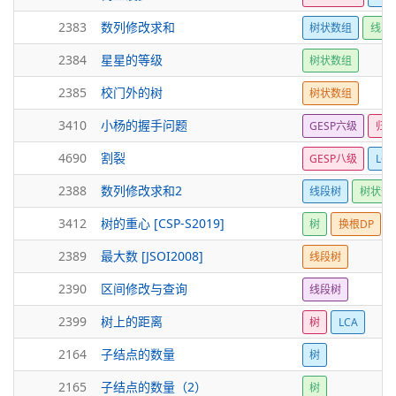
2383
数列修改求和
树状数组
线段
2384
星星的等级
树状数组
2385
校门外的树
树状数组
3410
小杨的握手问题
GESP六级
归
4690
割裂
GESP八级
LCA
2388
数列修改求和2
线段树
树状数
3412
树的重心 [CSP-S2019]
树
换根DP
2389
最大数 [JSOI2008]
线段树
2390
区间修改与查询
线段树
2399
树上的距离
树
LCA
2164
子结点的数量
树
2165
子结点的数量（2）
树