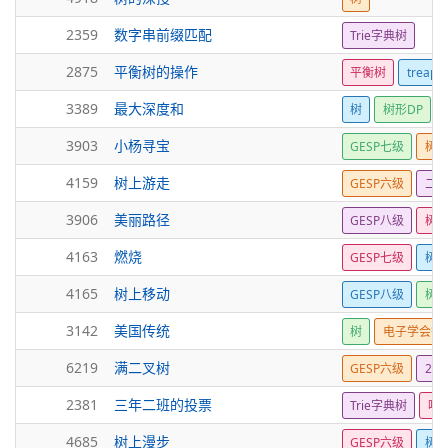
2359
数字串前缀匹配
Trie字典树
2875
平衡树的操作
平衡树
treap
3389
最大深度和
树
树形DP
3903
小杨寻宝
GESP七级
树
4159
树上游走
GESP六级
二
3906
美丽路径
GESP八级
树形
4163
燃烧
GESP七级
树形
4165
树上移动
GESP八级
树
3142
美国传统
树
电子学会等
6219
满二叉树
GESP六级
26
2381
三年二班的投票
Trie字典树
哈
4685
树上漫步
GESP六级
树