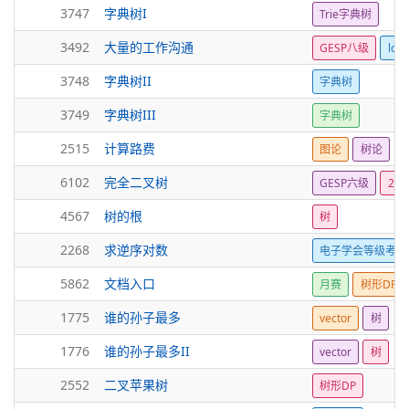
3747
字典树I
Trie字典树
3492
大量的工作沟通
GESP八级
lca
3748
字典树II
字典树
3749
字典树III
字典树
2515
计算路费
图论
树论
6102
完全二叉树
GESP六级
26
4567
树的根
树
2268
求逆序对数
电子学会等级考试
5862
文档入口
月赛
树形DP
1775
谁的孙子最多
vector
树
1776
谁的孙子最多II
vector
树
2552
二叉苹果树
树形DP