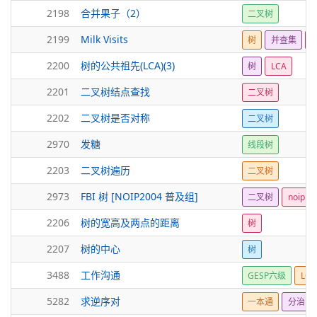
2198
合并果子（2）
二叉树
2199
Milk Visits
树
并查集
L
2200
树的公共祖先(LCA)(3)
树
LCA
2201
二叉树结点查找
二叉树
2202
二叉树是否对称
二叉树
2970
发糖
线段树
2203
二叉树遍历
二叉树
2973
FBI 树 [NOIP2004 普及组]
二叉树
noip
2206
树的宽高及两点的距离
树
2207
树的中心
树
3488
工作沟通
GESP六级
LCA
5282
求逆序对
一本通
分治