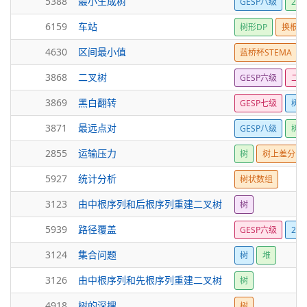
5388
最小生成树
GESP八级
25
6159
车站
树形DP
换根D
4630
区间最小值
蓝桥杯STEMA
3868
二叉树
GESP六级
二
3869
黑白翻转
GESP七级
树
3871
最远点对
GESP八级
树形
2855
运输压力
树
树上差分
5927
统计分析
树状数组
3123
由中根序列和后根序列重建二叉树
树
5939
路径覆盖
GESP六级
25
3124
集合问题
树
堆
3126
由中根序列和先根序列重建二叉树
树
4918
树的深搜
树