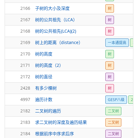
2166
子树的大小及深度
树
2167
树的公共祖先（LCA）
树
2168
树的公共祖先(LCA)(2)
树
2169
树上的距离（distance）
一本通提高
树
2170
树的高度
树
2171
树的高度（2）
树
2172
树的直径
树
2428
有多少棵树
树
4997
遍历计数
GESP八级
25
2182
二叉树的遍历
二叉树
2183
求二叉树的深度及遍历结果
二叉树
2184
根据前序中序求后序
二叉树