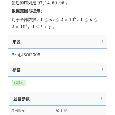
97,14,60,96
97
,
14
,
60
,
96
最后的序列是
。
数据范围与提示：
1≤m≤2
1≤p≤2
5
1
≤
≤
2
×
1
0
1
≤
≤
对于全部数据，
，
m
p
\times
\times
0
9
2
×
1
0
0
≤
<
，
。
t
p
10^5
10^9
≤
t
来源
<
p
Bzoj,JSOI2008
标签
线段树
题目参数
时间限制
1 秒