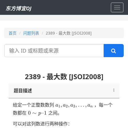
东方博宜OJ
Toggl
navig
首页
问题列表
2389 - 最大数 [JSOI2008]
搜
索
2389 - 最大数 [JSOI2008]
题目描述
a_1,a_2,a_3,\dots,a_n
,
,
,
…
,
给定一个正整数数列
，每一个
a
a
a
a
1
2
3
n
0
0
∼
–1
数都在
之间。
p
\sim
可以对这列数进行两种操作：
p–1