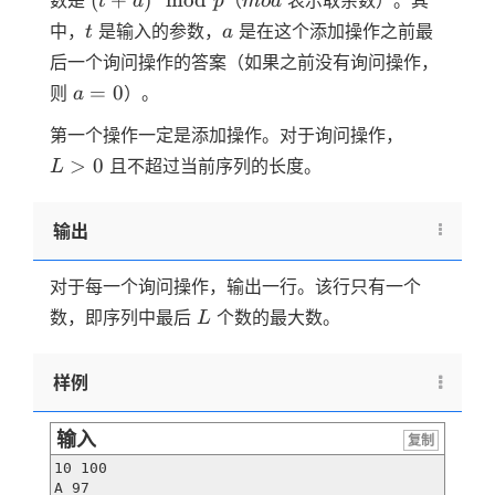
(
+
)
mod
数是
（
表示取余数）。其
t
a
p
m
o
d
\mod
t
a
中，
是输入的参数，
是在这个添加操作之前最
t
a
p
后一个询问操作的答案（如果之前没有询问操作，
a=0
=
0
则
）。
a
L>0
第一个操作一定是添加操作。对于询问操作，
>
0
且不超过当前序列的长度。
L
输出
对于每一个询问操作，输出一行。该行只有一个
L
数，即序列中最后
个数的最大数。
L
样例
输入
复制
10 100

A 97
