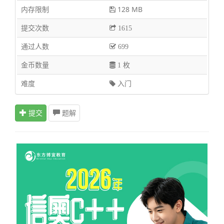
内存限制
128 MB
提交次数
1615
通过人数
699
金币数量
1 枚
难度
入门
提交
题解