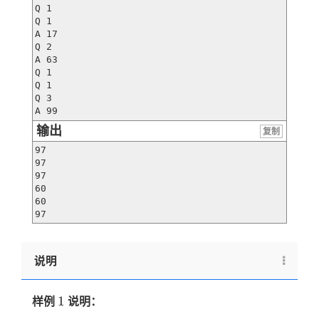
Q 1

Q 1

A 17

Q 2

A 63

Q 1

Q 1

Q 3

A 99
输出
复制
97

97

97

60

60

97
说明
1
1
样例
说明：