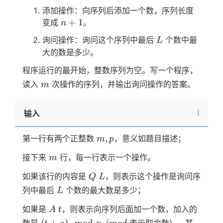
添加操作：向序列后添加一个数，序列长度
n+1
+
1
变成
。
n
L
询问操作：询问这个序列中最后
个数中最
L
大的数是多少。
程序运行的最开始，整数序列为空。写一个程序，
m
读入
次操作的序列，并输出询问操作的答案。
m
输入
m,p
,
第一行有两个正整数
，意义如题目描述；
m
p
m
接下来
行，每一行表示一个操作。
m
Q
L
如果该行的内容是
，则表示这个操作是询问序
Q
L
L
列中最后
个数的最大数是多少；
L
A
t
如果是
，则表示向序列后面加一个数，加入的
A
t
(t+a)
mod