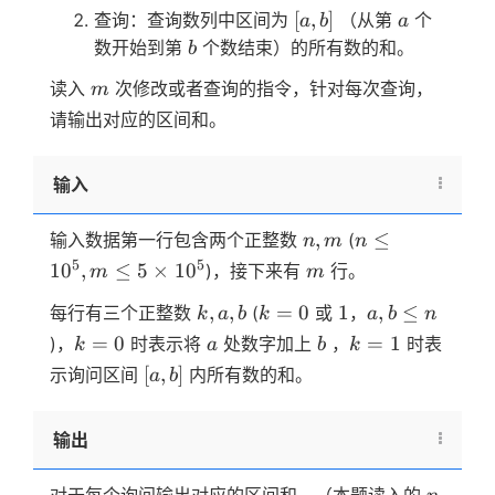
[a,b]
a
[
,
]
查询：查询数列中区间为
（从第
个
a
b
a
b
数开始到第
个数结束）的所有数的和。
b
m
读入
次修改或者查询的指令，针对每次查询，
m
请输出对应的区间和。
输入
n,m
n≤10^5,m≤5
,
≤
输入数据第一行包含两个正整数
(
n
m
n
\times 10^5
m
5
5
1
0
,
≤
5
×
1
0
)，接下来有
行。
m
m
k,a,b
k=0
1
a,b≤n
,
,
=
0
1
,
≤
每行有三个正整数
(
或
，
k
a
b
k
a
b
n
k=0
a
b
k=1
=
0
=
1
)，
时表示将
处数字加上
，
时表
k
a
b
k
[a,b]
[
,
]
示询问区间
内所有数的和。
a
b
输出
n