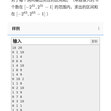
对于每个询问输出对应的区间和。（本题读入的
n
[-2^{31},2^{31}-1]
31
31
[
−
2
,
2
−
1
]
个数在
的范围内，求出的区间和
[-2^{63},2^{63}-1]
63
63
[
−
2
,
2
−
1
]
在
）
样例
输入
复制
10 20

0 1 10

1 1 4

0 6 6

1 4 10

1 8 9

1 4 9

0 10 2

1 1 8

0 2 10

1 3 9

0 7 8

0 3 10

0 1 1

1 3 8
