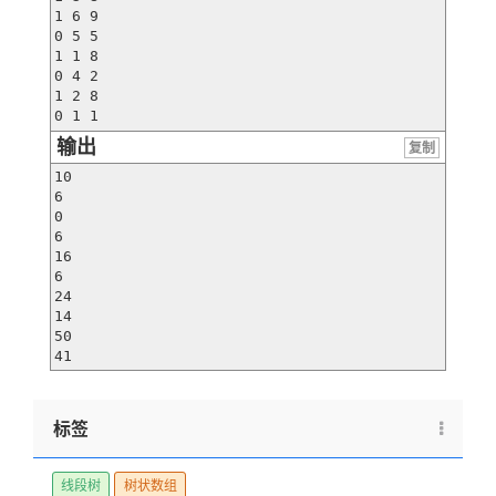
1 6 9

0 5 5

1 1 8

0 4 2

1 2 8

0 1 1
输出
复制
10

6

0

6

16

6

24

14

50

41
标签
线段树
树状数组