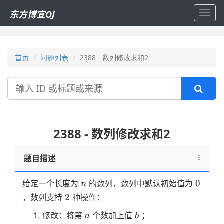
东方博宜OJ
Toggl
navig
首页
问题列表
2388 - 数列修改求和2
搜
索
2388 - 数列修改求和2
题目描述
n
0
0
给定一个长度为
的数列，数列中默认初始值为
n
2
2
，数列支持
种操作：
a
b
修改：将第
个数加上值
；
a
b