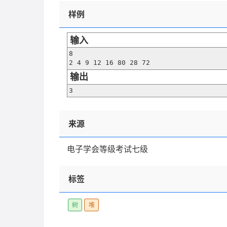
样例
输入
8

2 4 9 12 16 80 28 72
输出
3
来源
电子学会等级考试七级
标签
树
堆