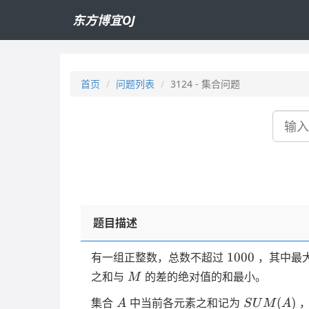
东方博宜OJ
首页
问题列表
3124 - 集合问题
搜
索
题目描述
1000
1000
有一组正整数，总数不超过
，其中最
M
之和与
的差的绝对值的和最小。
M
A
SUM(A)
(
)
集合
中当前各元素之和记为
A
S
U
M
A