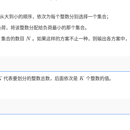
从大到小的顺序，依次为每个整数分别选择一个集合；
负荷，将该整数分配给负荷最小的那个集合。
N
，集合的数目
。如果这样的方案不止一种，则输出各方案中，
N
K
K
代表要划分的整数总数，后面依次是
个整数的值。
K
K