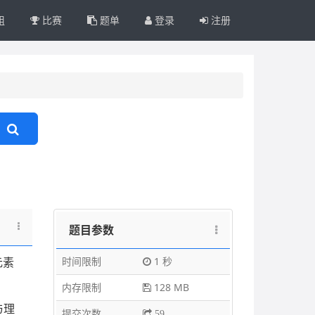
组
比赛
题单
登录
注册
题目参数
时间限制
1 秒
元素
内存限制
128 MB
与理
提交次数
59