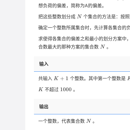
想负荷的偏差，简称为A的偏差。
N
把这些整数划分成
个集合的方法是：按照
N
确定一个整数所属集合时，先计算各集合的
求使得各集合的偏差之和最小的划分方案中
N
合数最大的那种方案的集合数
。
N
输入
K+1
+
1
共输入
个整数。其中第一个整数是
K
K
1000
1000
不超过
。
K
输出
N
一个整数，代表集合数
。
N