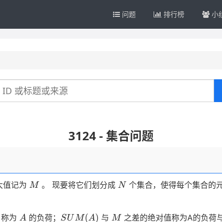
问题
排行榜
小
3124 - 集合问题
M
N
大值记为
。 现要将它们划分成
个集合，使得每个集合的
M
N
A
SUM(A)
M
(
)
，称为
的负荷；
与
之差的绝对值称为A的负荷
A
S
U
M
A
M