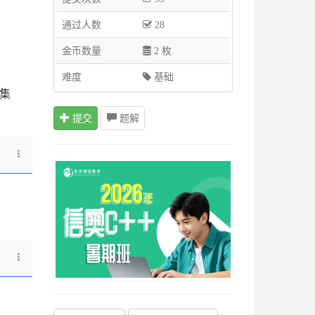
通过人数
28
金币数量
2 枚
难度
基础
集
提交
题解