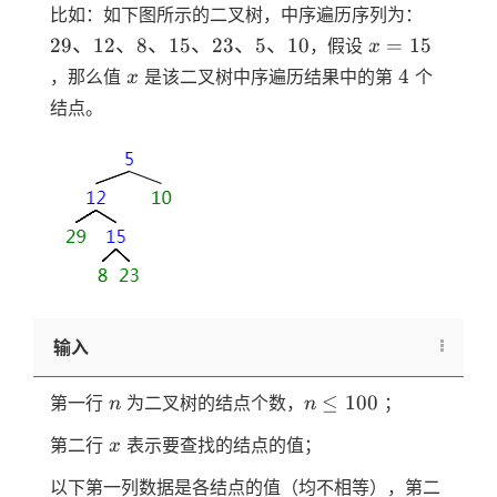
29、
比如：如下图所示的二叉树，中序遍历序列为：
12、
x=15
29
、
12
、
8
、
15
、
23
、
5
、
10
=
15
，假设
x
8、
x
4
4
，那么值
是该二叉树中序遍历结果中的第
个
x
15、
结点。
23、
5、
10
输入
n
n
≤
100
第一行
为二叉树的结点个数，
；
n
n
\le
x
第二行
表示要查找的结点的值；
x
100
以下第一列数据是各结点的值（均不相等），第二