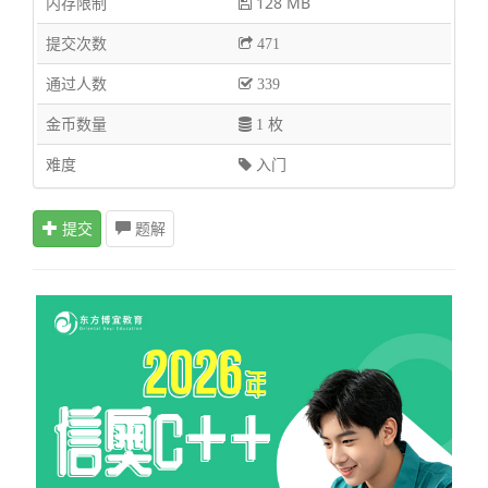
内存限制
128 MB
提交次数
471
通过人数
339
金币数量
1 枚
难度
入门
提交
题解