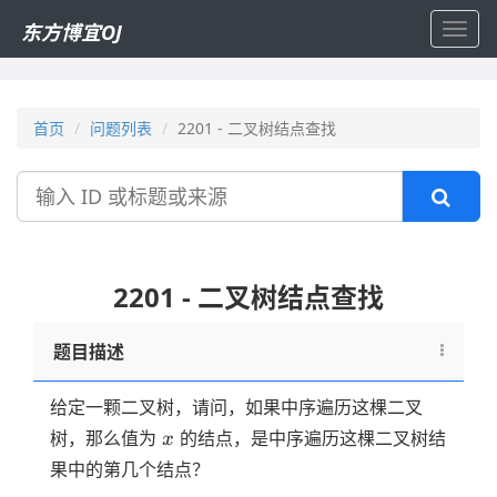
东方博宜OJ
Toggl
navig
首页
问题列表
2201 - 二叉树结点查找
搜
索
2201 - 二叉树结点查找
题目描述
给定一颗二叉树，请问，如果中序遍历这棵二叉
x
树，那么值为
的结点，是中序遍历这棵二叉树结
x
果中的第几个结点？