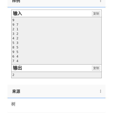
样例
输入
复制
9

9 7

2 1

3 2

4 2

5 3

8 5

9 5

6 4

7 4
输出
复制
2
来源
树