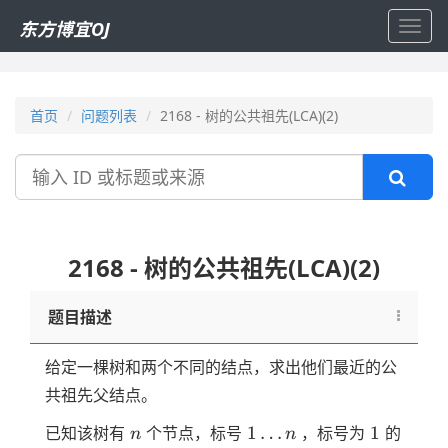
东方博宜OJ
Toggl
navig
首页
问题列表
2168 - 树的公共祖先(LCA)(2)
搜
索
2168 - 树的公共祖先(LCA)(2)
题目描述
给定一棵树和两个不同的结点，求出他们最近的公
共祖先父结点。
n
1
1
1
…
1
已知该树有
个节点，标号
，标号为
的
n
n