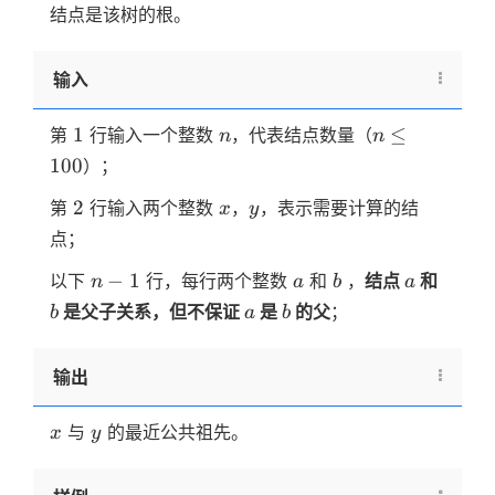
\dots
结点是该树的根。
n
输入
1
n
n≤100
1
≤
第
行输入一个整数
，代表结点数量（
n
n
100
）；
2
x
y
2
第
行输入两个整数
，
，表示需要计算的结
x
y
点；
n-
a
b
a
b
−
1
以下
行，每行两个整数
和
，
结点
和
n
a
b
a
1
a
b
是父子关系，但不保证
是
的父
；
b
a
b
输出
x
y
与
的最近公共祖先。
x
y