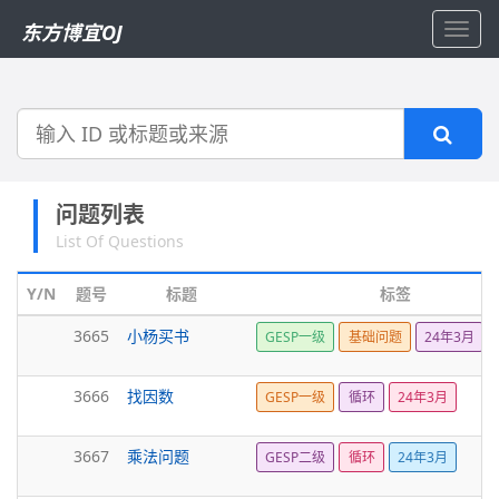
东方博宜OJ
Toggl
navig
搜
索
问题列表
List Of Questions
Y/N
题号
标题
标签
3665
小杨买书
GESP一级
基础问题
24年3月
3666
找因数
GESP一级
循环
24年3月
3667
乘法问题
GESP二级
循环
24年3月