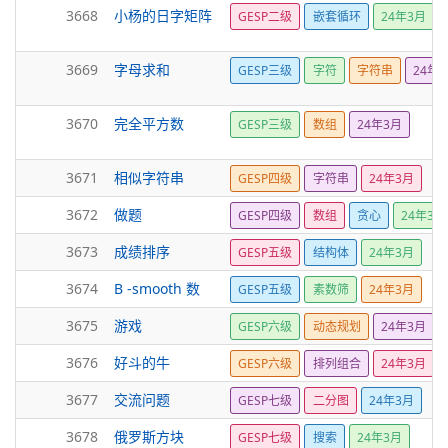
3668
小杨的日字矩阵
GESP二级
嵌套循环
24年3月
3669
字母求和
GESP三级
字符
字符串
24年
3670
完全平方数
GESP三级
数组
24年3月
3671
相似字符串
GESP四级
字符串
24年3月
3672
做题
GESP四级
数组
贪心
24年3月
3673
成绩排序
GESP五级
结构体
24年3月
3674
B -smooth 数
GESP五级
素数筛
24年3月
3675
游戏
GESP六级
动态规划
24年3月
3676
好斗的牛
GESP六级
排列组合
24年3月
3677
交流问题
GESP七级
二分图
24年3月
3678
俄罗斯方块
GESP七级
搜索
24年3月