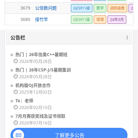
3679
公倍数问题
GESP八级
数学
调和级数
24
3680
接竹竿
GESP八级
倍增
24年3月
公告栏
热门 | 26年信奥C++暑期班
2026年05月28日
热门 | 26年CSP-J/S暑期集训
2026年05月28日
机构版OJ开放合作
2025年12月02日
To：老师
2026年02月10日
7月月赛获奖线及证书领取
2026年07月16日
了解更多公告