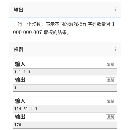
b，
输出
c
\le
1
000
n
1
一行一个整数，表示不同的游戏操作序列数量对
000
007
000
000
007
取模的结果。
样例
输入
复制
输出
复制
输入
复制
输出
复制