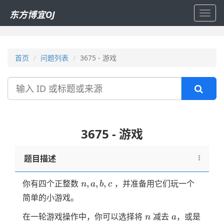
东方博宜OJ
Toggl
navig
首页
问题列表
3675 - 游戏
搜
索
3675 - 游戏
题目描述
n,a,b,c
,
,
,
你有四个正整数
，并准备用它们玩一个
n
a
b
c
简单的小游戏。
n
a
在一轮游戏操作中，你可以选择将
减去
，或是
n
a