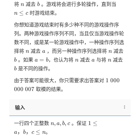
n
b
n
将
减去
。游戏将会进行多轮操作，直到当
n
b
\le
≤
时游戏结束。
n
c
c
你想知道游戏结束时有多少种不同的游戏操作序
列。两种游戏操作序列不同，当且仅当游戏操作轮
数不同，或是某一轮游戏操作中，一种操作序列选
n
a
n
b
择将
减去
，而另一种操作序列选择将
减去
n
a
n
a=b
n
a
n
b
=
。如果
，也认为将
减去
与将
减去
b
a
b
n
a
n
是不同的操作。
b
1
000
000
1
000
由于答案可能很大，你只需要求出答案对
007
000
007
取模的结果。
输入
n,a,b,c
1
,
,
,
1
≤
一行四个正整数
。保证
n
a
b
c
\le
，
，
≤
。
a
b
c
n
a，