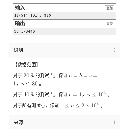
输入
复制
输出
复制
384178446
说明
【数据范围】
20
a=b=c=1，
20%
=
=
=
对于
的测试点，保证
a
b
c
\%
n \le 30
1
，
≤
30
。
n
40
c=1，
3
40%
=
1
，
≤
1
0
对于
的测试点，保证
。
c
n
\%
n \le
1 \le
5
1
≤
≤
2
×
1
0
对于所有测试点，保证
。
n
10^3
n \le
2
来源
\times