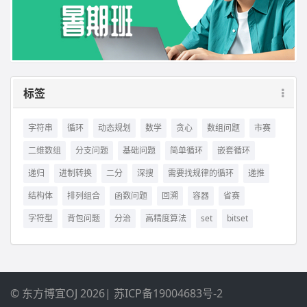
标签
字符串
循环
动态规划
数学
贪心
数组问题
市赛
二维数组
分支问题
基础问题
简单循环
嵌套循环
递归
进制转换
二分
深搜
需要找规律的循环
递推
结构体
排列组合
函数问题
回溯
容器
省赛
字符型
背包问题
分治
高精度算法
set
bitset
© 东方博宜OJ 2026
|
苏ICP备19004683号-2