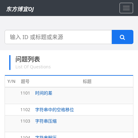
东方博宜OJ
Toggl
navig
搜
索
问题列表
List Of Questions
Y/N
题号
标题
1101
时间的差
1102
字符串中的空格移位
1103
字符串压缩
1104
字符串解压