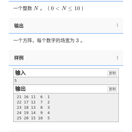
N
0
0
<
≤
10
一个整数
。（
)
N
N
\lt
N
输出
\le
10
3
3
一个方阵，每个数字的场宽为
。
样例
输入
复制
5
输出
复制
 21 16 11  6  1

 22 17 12  7  2

 23 18 13  8  3

 24 19 14  9  4

 25 20 15 10  5