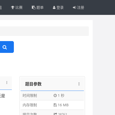
组
比赛
题单
登录
注册
题目参数
时间限制
1 秒
还是
内存限制
16 MB
提交次数
28762