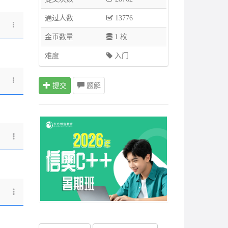
通过人数
13776
金币数量
1 枚
难度
入门
提交
题解