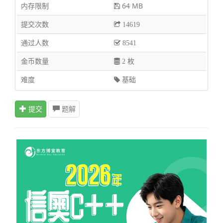
内存限制
64 MB
提交次数
14619
通过人数
8541
金币数量
2 枚
难度
基础
提交
题解