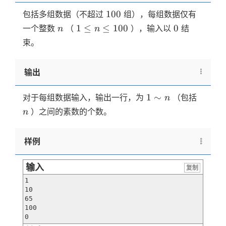
100
100
包括多组数据（不超过
组），每组数据仅有
n
1
0
1
≤
≤
100
0
一个整数
（
），输入以
结
n
n
\le
束。
n
\le
输出
100
1
n
1
∼
对于每组数据输入，输出一行，为
（包括
n
\sim
）之间的素数的个数。
n
n
样例
输入
复制
1

10

65

100

0