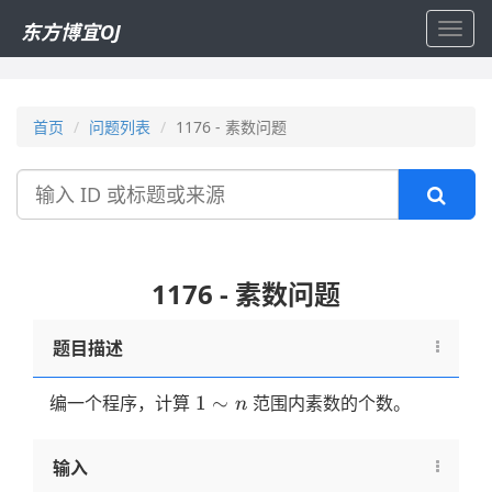
东方博宜OJ
Toggl
navig
首页
问题列表
1176 - 素数问题
搜
索
1176 - 素数问题
题目描述
1
1
∼
编一个程序，计算
范围内素数的个数。
n
\sim
n
输入