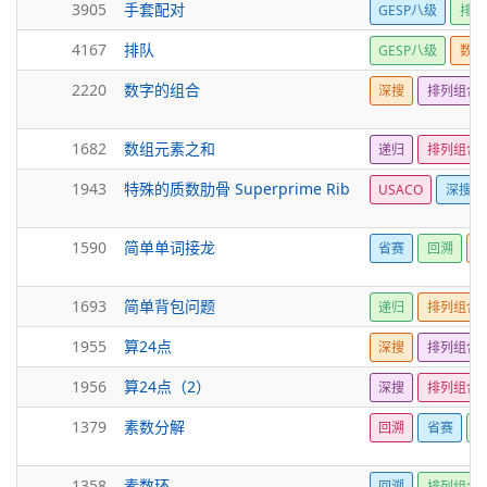
3905
手套配对
GESP八级
排列
4167
排队
GESP八级
数学
2220
数字的组合
深搜
排列组合
1682
数组元素之和
递归
排列组合
1943
特殊的质数肋骨 Superprime Rib
USACO
深搜
1590
简单单词接龙
省赛
回溯
1693
简单背包问题
递归
排列组合
1955
算24点
深搜
排列组合
1956
算24点（2）
深搜
排列组合
1379
素数分解
回溯
省赛
1358
素数环
回溯
排列组合