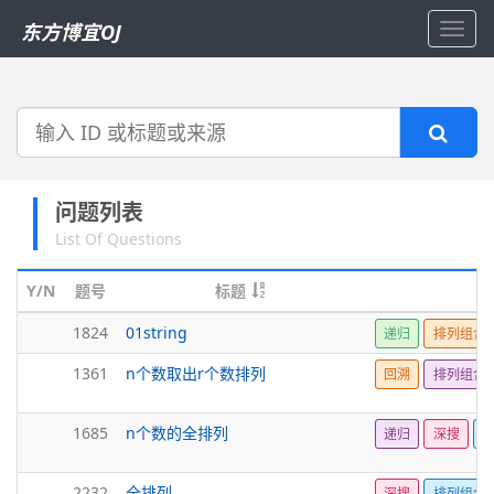
东方博宜OJ
Toggl
navig
搜
索
问题列表
List Of Questions
Y/N
题号
标题
1824
01string
递归
排列组合
1361
n个数取出r个数排列
回溯
排列组合
1685
n个数的全排列
递归
深搜
2232
全排列
深搜
排列组合