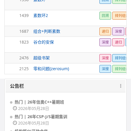
1439
素数环2
回溯
排列组合
1687
组合+判断素数
递归
深搜
1823
谷仓的安保
深搜
递归
U
2476
超级书架
深搜
排列组合
2125
零和问题(zerosum)
深搜
排列组合
公告栏
热门 | 26年信奥C++暑期班
2026年05月28日
热门 | 26年CSP-J/S暑期集训
2026年05月28日