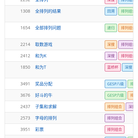
1308
全排列的结果
回溯
排列组合
1654
全部排列问题
递归
排列组合
2214
取数游戏
深搜
排列组合
2412
和为K
深搜
排列组合
1850
和为T
蓝桥杯
深搜
3491
奖品分配
GESP八级
排列
3676
好斗的牛
GESP六级
排列
2437
子集和求解
排列组合
深搜
2573
字母的排列
排列组合
3951
彩票
排列组合