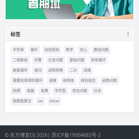
标签
字符串
循环
动态规划
数学
贪心
数组问题
二维数组
市赛
分支问题
基础问题
简单循环
嵌套循环
递归
进制转换
二分
深搜
需要找规律的循环
递推
结构体
排列组合
函数问题
回溯
容器
省赛
字符型
背包问题
分治
高精度算法
set
bitset
© 东方博宜OJ 2026
|
苏ICP备19004683号-2