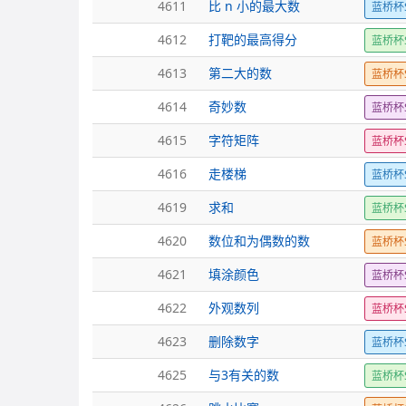
4611
比 n 小的最大数
蓝桥杯
4612
打靶的最高得分
蓝桥杯
4613
第二大的数
蓝桥杯
4614
奇妙数
蓝桥杯
4615
字符矩阵
蓝桥杯
4616
走楼梯
蓝桥杯
4619
求和
蓝桥杯
4620
数位和为偶数的数
蓝桥杯
4621
填涂颜色
蓝桥杯
4622
外观数列
蓝桥杯
4623
删除数字
蓝桥杯
4625
与3有关的数
蓝桥杯