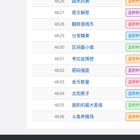
4626
跳水比赛
蓝桥杯
4627
密文解密
蓝桥杯
4628
翻转游戏币
蓝桥杯
4629
分发糖果
蓝桥杯
4630
区间最小值
蓝桥杯
4631
考拉兹猜想
蓝桥杯
4632
密码强度
蓝桥杯
4633
金币数量
蓝桥杯
4634
太阳黑子
蓝桥杯
4635
面积的最大差值
蓝桥杯
4636
斗鱼养殖场
蓝桥杯