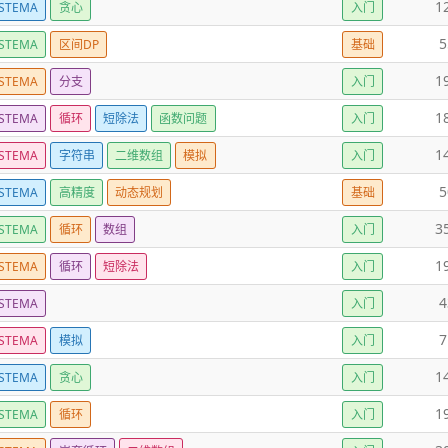
1
STEMA
贪心
入门
5
STEMA
区间DP
基础
1
STEMA
分支
入门
1
STEMA
循环
短除法
函数问题
入门
1
STEMA
字符串
二维数组
模拟
入门
5
STEMA
高精度
动态规划
基础
3
STEMA
循环
数组
入门
1
STEMA
循环
短除法
入门
4
STEMA
入门
7
STEMA
模拟
入门
1
STEMA
贪心
入门
1
STEMA
循环
入门