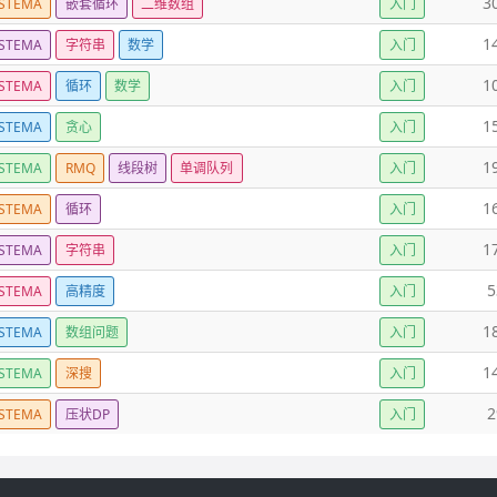
3
STEMA
嵌套循环
二维数组
入门
1
STEMA
字符串
数学
入门
1
STEMA
循环
数学
入门
1
STEMA
贪心
入门
1
STEMA
RMQ
线段树
单调队列
入门
1
STEMA
循环
入门
1
STEMA
字符串
入门
5
STEMA
高精度
入门
1
STEMA
数组问题
入门
1
STEMA
深搜
入门
2
STEMA
压状DP
入门