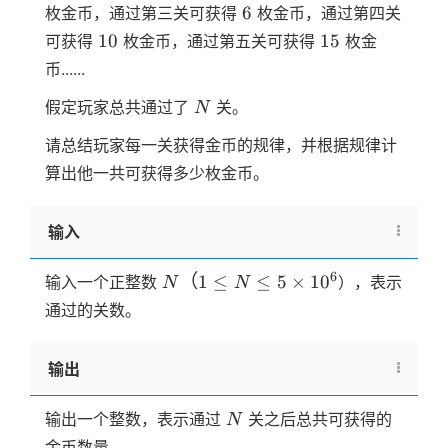
6
6
枚金币，通过第三关可获得
枚金币，通过第四关
10
15
10
15
可获得
枚金币，通过第五关可获得
枚金
币......
N
假定玩家总共通过了
关。
N
请总结玩家每一关获得金币的规律，并根据规律计
算出他一共可获得多少枚金币。
输入
N（1
6
（
1
≤
≤
5
×
1
0
输入一个正整数
），表示
N
N
\le N
通过的关数。
\le 5
\times
输出
10^6
N
输出一个整数，表示通过
关之后总共可获得的
N
金币数量。