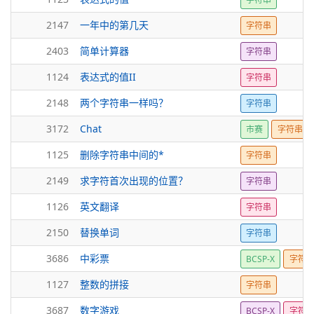
2147
一年中的第几天
字符串
2403
简单计算器
字符串
1124
表达式的值II
字符串
2148
两个字符串一样吗？
字符串
3172
Chat
市赛
字符串
1125
删除字符串中间的*
字符串
2149
求字符首次出现的位置？
字符串
1126
英文翻译
字符串
2150
替换单词
字符串
3686
中彩票
BCSP-X
字符
1127
整数的拼接
字符串
3687
数字游戏
BCSP-X
字符