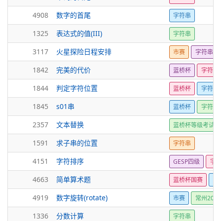
4908
数字的首尾
字符串
1325
表达式的值(III)
字符串
3117
火星探险日程安排
市赛
字符串
1842
完美的代价
蓝桥杯
字符串
1844
判定字符位置
蓝桥杯
字符串
1845
s01串
蓝桥杯
字符串
2357
文本替换
蓝桥杯等级考试
1591
求子串的位置
字符串
4151
字符排序
GESP四级
字
4663
简单算术题
蓝桥杯国赛
字
4919
数字旋转(rotate)
市赛
常州2025
1336
分数计算
字符串