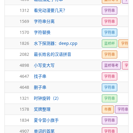
1312
看完动漫要几天？
字符串
1569
字符串分离
字符串
1570
字符替换
字符串
1826
水下探测器：deep.cpp
蓝桥杯
字符串
2082
最长姓名的汉语拼音
字符串
4898
小写变大写
蓝桥等考
字符
4647
找子串
字符串
4648
删子串
字符串
1321
时钟旋转（2）
字符串
1578
奖牌整理
市赛
字符串
1834
夏令营小旗手
字符串
4907
单词的首尾
字符串