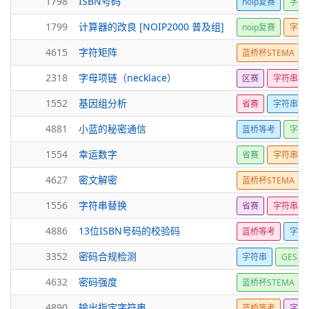
1798
ISBN号码
noip复赛
字符
1799
计算器的改良 [NOIP2000 普及组]
noip复赛
字符
4615
字符矩阵
蓝桥杯STEMA
2318
字母项链（necklace）
区赛
字符串
1552
基因组分析
省赛
字符串
4881
小蓝的秘密通信
蓝桥等考
字符
1554
幸运数字
省赛
字符串
4627
密文解密
蓝桥杯STEMA
1556
字符串替换
省赛
字符串
4886
13位ISBN号码的校验码
蓝桥等考
字符
3352
密码合规检测
字符串
GESP
4632
密码强度
蓝桥杯STEMA
4890
输出指定字符串
蓝桥等考
字符