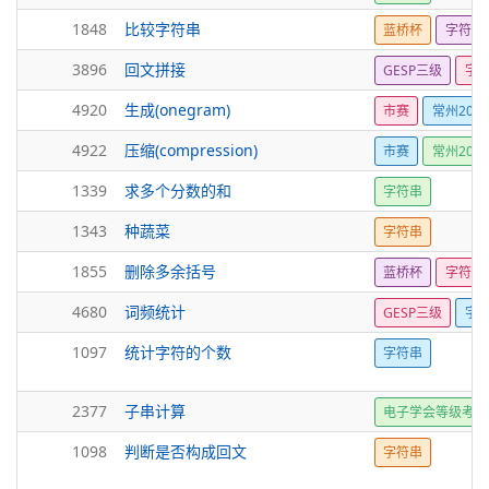
1848
比较字符串
蓝桥杯
字符串
3896
回文拼接
GESP三级
字
4920
生成(onegram)
市赛
常州2025
4922
压缩(compression)
市赛
常州2025
1339
求多个分数的和
字符串
1343
种蔬菜
字符串
1855
删除多余括号
蓝桥杯
字符串
4680
词频统计
GESP三级
字
1097
统计字符的个数
字符串
2377
子串计算
电子学会等级考试
1098
判断是否构成回文
字符串