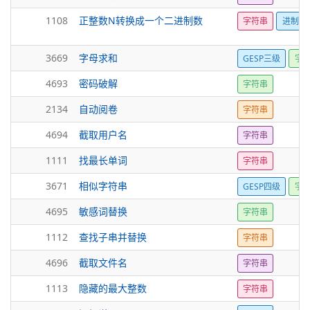
1108
正整数N转换成一个二进制数
字符串
进制转
3669
字母求和
GESP三级
字
4693
密码破解
字符串
2134
自动阅卷
字符串
4694
截取用户名
字符串
1111
找最长单词
字符串
3671
相似字符串
GESP四级
字
4695
敏感词替换
字符串
1112
查找子串并替换
字符串
4696
截取文件名
字符串
1113
隐藏的最大整数
字符串