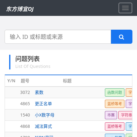
东方博宜OJ
Toggl
navig
搜
索
问题列表
List Of Questions
Y/N
题号
标题
3072
素数
函数问题
字符
4865
更正名单
蓝桥等考
字符
1540
小X数字母
市赛
字符串
4868
减法算式
蓝桥等考
字符