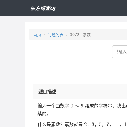
东方博宜OJ
首页
问题列表
3072 - 素数
搜
索
题目描述
0
0
∼
9
输入一个由数字
组成的字符串，找出
\sim
续的。
9
2
3
5
7
11
1
2
3
5
7
11
1
什么是素数？素数就是
，
，
，
，
，