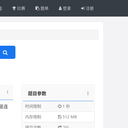
组
比赛
题单
登录
注册
题目参数
时间限制
1 秒
是连
内存限制
512 MB
提交次数
705