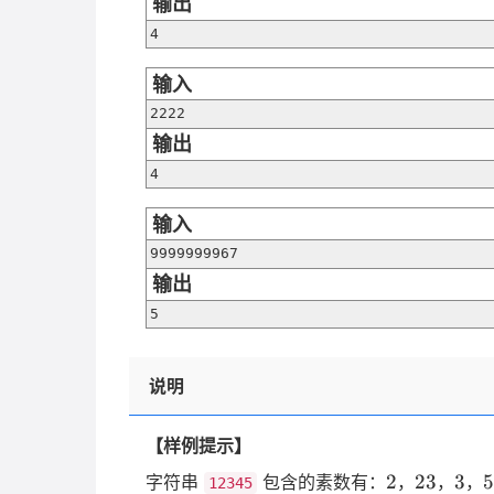
输出
4
输入
2222
输出
4
输入
9999999967
输出
5
说明
【样例提示】
2
23
3
5
2
23
3
5
字符串
包含的素数有：
，
，
，
12345