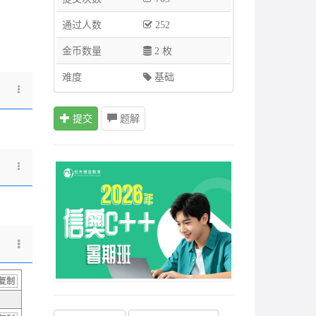
通过人数
252
金币数量
2 枚
难度
基础
提交
题解
复制