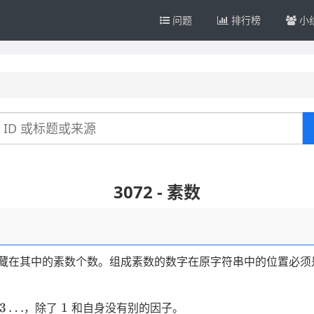
问题
排行榜
小
3072 - 素数
藏在其中的素数个数。组成素数的数字在原字符串中的位置必须
3
1
3
…
1
，除了
和自身没有别的因子。