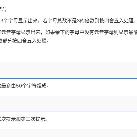
.'；
/3个字母显示出来，若字母总数不是3的倍数则按四舍五入处理
有元音字母显示出来，如果余下的字母中没有元音字母则显示最
小数部分按四舍五入处理。
最多由50个字符组成。
二次提示和第三次提示。