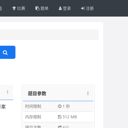
组
比赛
题单
登录
注册
题目参数
时间限制
1 秒
答案
内存限制
512 MB
提交次数
615