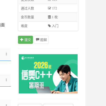
通过人数
172
。
金币数量
1 枚
前面
难度
入门
提交
题解