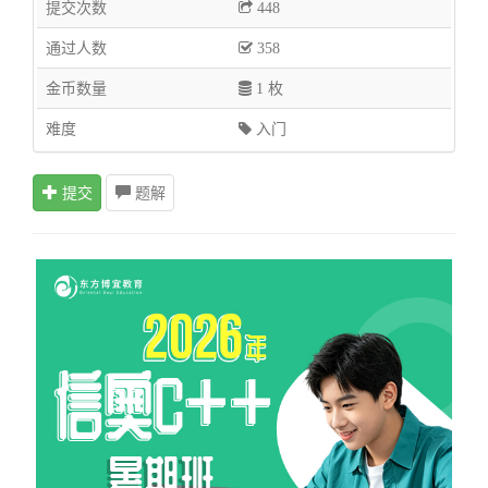
提交次数
448
通过人数
358
金币数量
1 枚
难度
入门
提交
题解