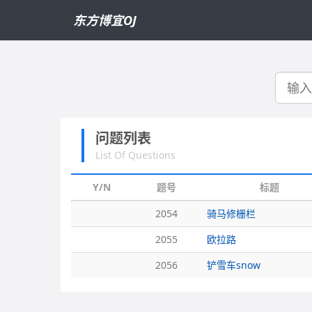
东方博宜OJ
搜
索
问题列表
List Of Questions
Y/N
题号
标题
2054
骑马修栅栏
2055
欧拉路
2056
铲雪车snow