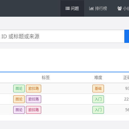
问题
排行榜
小
标签
难度
正
9
图论
欧拉路
基础
22
图论
欧拉路
入门
5
图论
欧拉路
入门