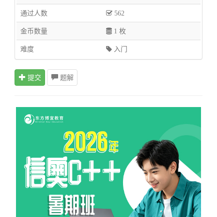
通过人数
562
金币数量
1 枚
难度
入门
提交
题解