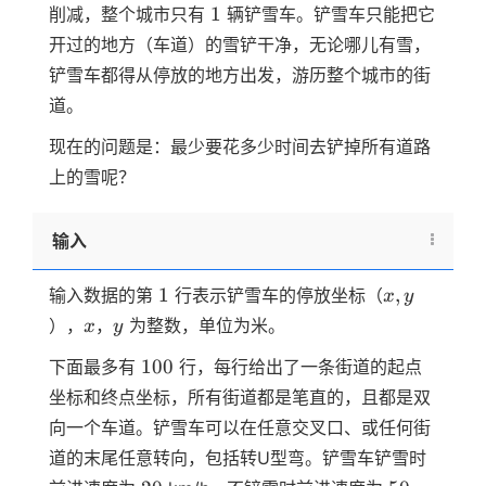
1
1
削减，整个城市只有
辆铲雪车。铲雪车只能把它
开过的地方（车道）的雪铲干净，无论哪儿有雪，
铲雪车都得从停放的地方出发，游历整个城市的街
道。
现在的问题是：最少要花多少时间去铲掉所有道路
上的雪呢？
输入
1
x,y
1
,
输入数据的第
行表示铲雪车的停放坐标（
x
y
x
y
），
，
为整数，单位为米。
x
y
100
100
下面最多有
行，每行给出了一条街道的起点
坐标和终点坐标，所有街道都是笔直的，且都是双
向一个车道。铲雪车可以在任意交叉口、或任何街
道的末尾任意转向，包括转U型弯。铲雪车铲雪时
20
50