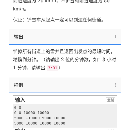
20
50
前进速度为
km/h，不铲雪时前进速度为
km/h。
保证：铲雪车从起点一定可以到达任何街道。
输出
铲掉所有街道上的雪并且返回出发点的最短时间，
2
3
2
3
精确到分钟。（请输出
位的分钟数，如：
小时
1
1
分钟，请输出
）
3:01
样例
输入
复制
0 0

0 0 10000 10000

5000 -10000 5000 10000

5000 10000 10000 10000