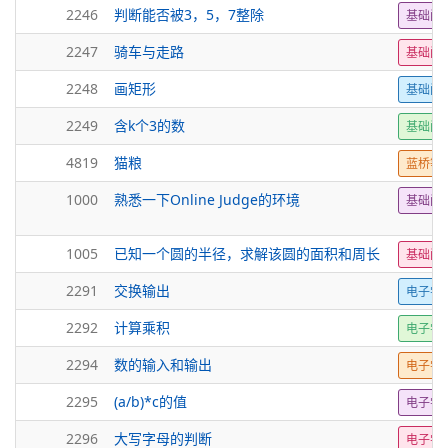
2246
判断能否被3，5，7整除
基础问
2247
骑车与走路
基础问
2248
画矩形
基础问
2249
含k个3的数
基础问
4819
猫粮
蓝桥等
1000
熟悉一下Online Judge的环境
基础问
1005
已知一个圆的半径，求解该圆的面积和周长
基础问
2291
交换输出
电子学
2292
计算乘积
电子学
2294
数的输入和输出
电子学
2295
(a/b)*c的值
电子学
2296
大写字母的判断
电子学