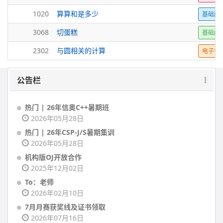
1020
算算和是多少
基础问
3068
切蛋糕
基础问
2302
与圆相关的计算
电子学
公告栏
热门 | 26年信奥C++暑期班
2026年05月28日
热门 | 26年CSP-J/S暑期集训
2026年05月28日
机构版OJ开放合作
2025年12月02日
To：老师
2026年02月10日
7月月赛获奖线及证书领取
2026年07月16日