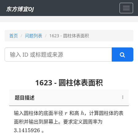
东方博宜OJ
Toggl
navig
首页
问题列表
1623 - 圆柱体表面积
搜
索
1623 - 圆柱体表面积
题目描述
r
h
输入圆柱体的底面半径
和高
，计算圆柱体的表
r
h
3.1415926
面积并输出到屏幕上。要求定义圆周率为
3.1415926
。