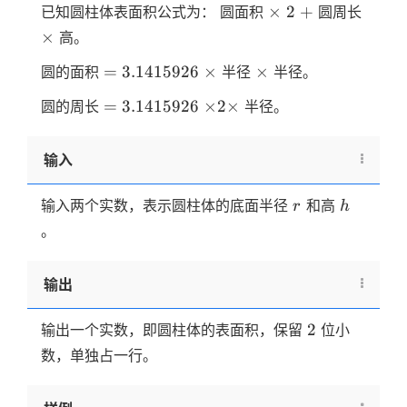
\times
2
+
\time
×
2
+
已知圆柱体表面积公式为： 圆面积
圆周长
×
高。
=
\times
\times
=
3.1415926
×
×
圆的面积
半径
半径。
3.1415926
=
\times
=
3.1415926
×
2
×
圆的周长
半径。
3.1415926
2
\times
输入
r
h
输入两个实数，表示圆柱体的底面半径
和高
r
h
。
输出
2
2
输出一个实数，即圆柱体的表面积，保留
位小
数，单独占一行。