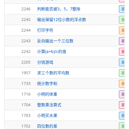
2246
判断能否被3，5，7整除
基础
2245
输出保留12位小数的浮点数
基础
2244
打印字符
基础
2243
反向输出一个三位数
基础
2242
计算(a+b)/c的值
基础
2205
分钱游戏
基础
1957
求三个数的平均数
基础
1733
统计数字和
基础
1716
小明的体重
基础
1704
整数乘法算式
基础
1703
小明买水果
基础
1702
四位数的差
基础