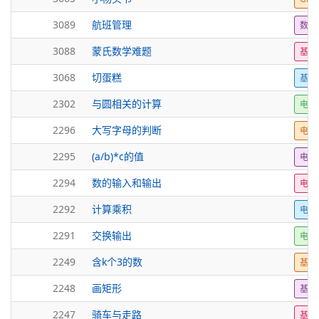
3089
航班管理
数学
3088
蒙氏数学难题
基础
3068
切蛋糕
基础
2302
与圆相关的计算
电子
2296
大写字母的判断
电子
2295
(a/b)*c的值
电子
2294
数的输入和输出
电子
2292
计算乘积
电子
2291
交换输出
电子
2249
含k个3的数
基础
2248
画矩形
基础
2247
骑车与走路
基础