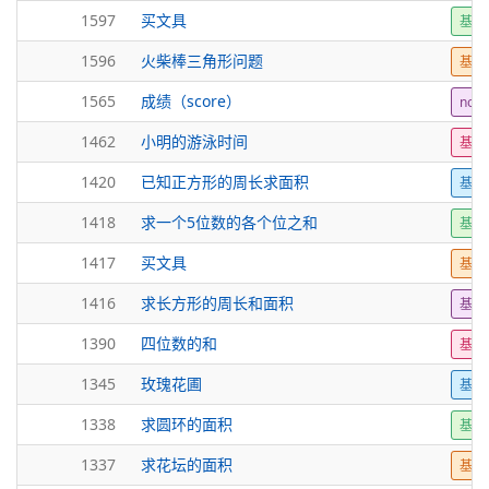
1597
买文具
基础
1596
火柴棒三角形问题
基础
1565
成绩（score）
noi
1462
小明的游泳时间
基础
1420
已知正方形的周长求面积
基础
1418
求一个5位数的各个位之和
基础
1417
买文具
基础
1416
求长方形的周长和面积
基础
1390
四位数的和
基础
1345
玫瑰花圃
基础
1338
求圆环的面积
基础
1337
求花坛的面积
基础