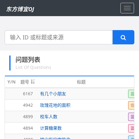
东方博宜OJ
Toggl
navig
搜
索
问题列表
List Of Questions
Y/N
题号
标题
6167
有几个小朋友
蓝桥
4942
玫瑰花地的面积
信息
4899
校车人数
蓝桥
4894
计算糖果数
蓝桥