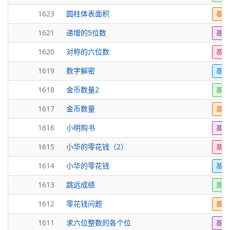
1623
圆柱体表面积
基础
1621
递增的5位数
基础
1620
对称的六位数
基础
1619
数字解密
基础
1618
金币数量2
基础
1617
金币数量
基础
1616
小明购书
基础
1615
小华的零花钱（2）
基础
1614
小华的零花钱
基础
1613
跳远成绩
基础
1612
零花钱问题
基础
1611
求六位整数的各个位
基础