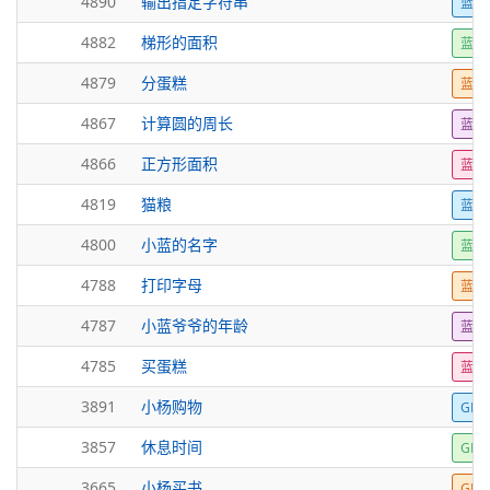
4890
输出指定字符串
蓝桥
4882
梯形的面积
蓝桥
4879
分蛋糕
蓝桥
4867
计算圆的周长
蓝桥
4866
正方形面积
蓝桥
4819
猫粮
蓝桥
4800
小蓝的名字
蓝桥
4788
打印字母
蓝桥
4787
小蓝爷爷的年龄
蓝桥
4785
买蛋糕
蓝桥
3891
小杨购物
GE
3857
休息时间
GE
3665
小杨买书
GE