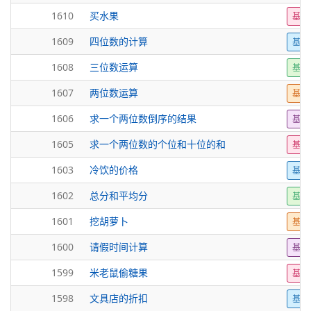
1610
买水果
基础
1609
四位数的计算
基础
1608
三位数运算
基础
1607
两位数运算
基础
1606
求一个两位数倒序的结果
基础
1605
求一个两位数的个位和十位的和
基础
1603
冷饮的价格
基础
1602
总分和平均分
基础
1601
挖胡萝卜
基础
1600
请假时间计算
基础
1599
米老鼠偷糖果
基础
1598
文具店的折扣
基础