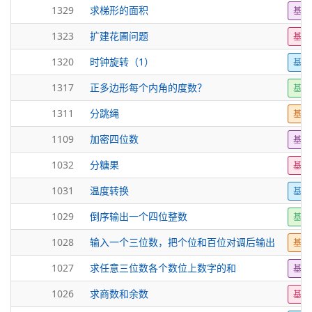
1329
求梯形的面积
基础
1323
扩建花圃问题
基础
1320
时钟旋转（1）
基础
1317
正多边形每个内角的度数？
基础
1311
分跳绳
基础
1109
加密四位数
基础
1032
分糖果
基础
1031
温度转换
基础
1029
倒序输出一个四位整数
基础
1028
输入一个三位数，把个位和百位对调后输出
基础
1027
求任意三位数各个数位上数字的和
基础
1026
求商数和余数
基础