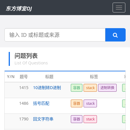
东方博宜OJ
Toggl
navig
搜
索
问题列表
List Of Questions
Y/N
题号
标题
标签
难
1415
10进制转D进制
容器
stack
进制转换
入
1486
括号匹配
容器
stack
入
1790
回文字符串
容器
stack
入