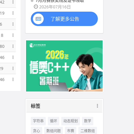
7月月赛获奖线及证书领取
42
2026年07月16日
19
了解更多公告
6
18
80
46
29
46
标签
字符串
循环
动态规划
数学
贪心
数组问题
市赛
二维数组