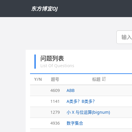
东方博宜OJ
搜
索
问题列表
List Of Questions
Y/N
题号
标题
4609
ABB
1141
A类多？B类多？
1279
小 X 与位运算(bignum)
4936
数字集合