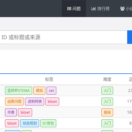
问题
排行榜
小
标签
难度
2
蓝桥杯STEMA
模拟
set
入门
17
函数问题
进制转换
bitset
入门
16
市赛
bitset
基础
8
bitset
动态规划
01背包
入门