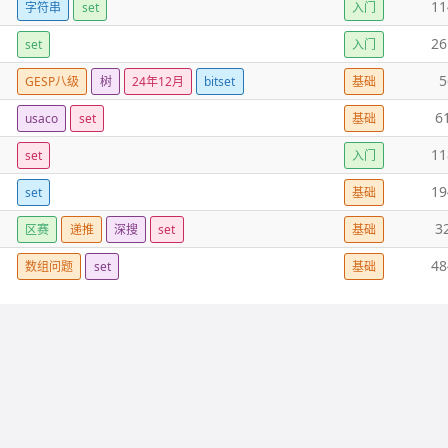
11
字符串
set
入门
26
set
入门
5
GESP八级
树
24年12月
bitset
基础
6
usaco
set
基础
11
set
入门
19
set
基础
3
区赛
递推
深搜
set
基础
48
数组问题
set
基础