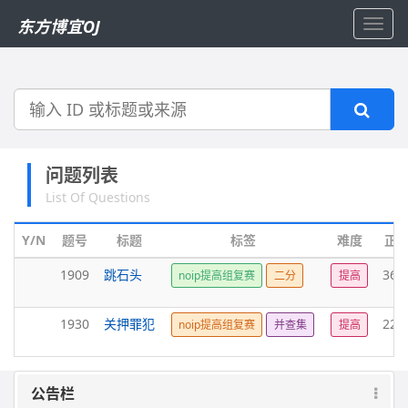
东方博宜OJ
Toggl
navig
搜
索
问题列表
List Of Questions
Y/N
题号
标题
标签
难度
正
1909
跳石头
365
noip提高组复赛
二分
提高
1930
关押罪犯
222
noip提高组复赛
并查集
提高
公告栏