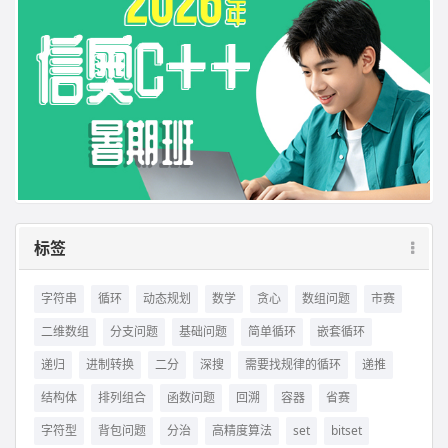
标签
字符串
循环
动态规划
数学
贪心
数组问题
市赛
二维数组
分支问题
基础问题
简单循环
嵌套循环
递归
进制转换
二分
深搜
需要找规律的循环
递推
结构体
排列组合
函数问题
回溯
容器
省赛
字符型
背包问题
分治
高精度算法
set
bitset