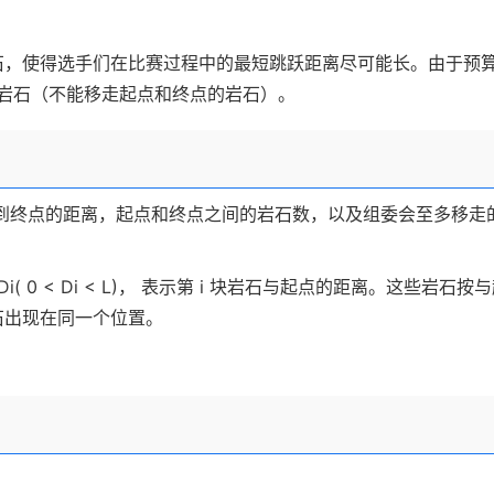
石，使得选手们在比赛过程中的最短跳跃距离尽可能长。由于预
块岩石（不能移走起点和终点的岩石）。
起点到终点的距离，起点和终点之间的岩石数，以及组委会至多移走
i( 0 < Di < L)， 表示第 i 块岩石与起点的距离。这些岩石按
石出现在同一个位置。