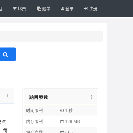
组
比赛
题单
登录
注册
题目参数
时间限制
1 秒
内存限制
128 MB
起点
，每
提交次数
6137