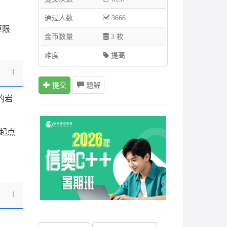
通过人数
3666
算限
金币数量
3 枚
难度
提高
提交
题解
的岩
与起点