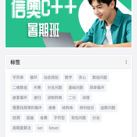
标签
字符串
循环
动态规划
数学
贪心
数组问题
二维数组
市赛
分支问题
基础问题
简单循环
嵌套循环
递归
进制转换
二分
深搜
需要找规律的循环
递推
结构体
排列组合
函数问题
回溯
容器
省赛
字符型
背包问题
分治
高精度算法
set
bitset