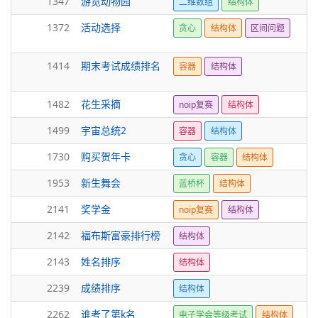
1347
游览动物园
二维数组
结构体
1372
活动选择
贪心
结构体
区间问题
1414
期末考试成绩排名
容器
结构体
1482
花生采摘
noip复赛
结构体
1499
宇宙总统2
容器
结构体
1730
购买贺年卡
贪心
容器
结构体
1953
新生舞会
蓝桥杯
结构体
2141
奖学金
noip复赛
结构体
2142
福布斯富豪排行榜
结构体
2143
姓名排序
结构体
2239
成绩排序
结构体
2262
谁考了第k名
电子学会等级考试
结构体