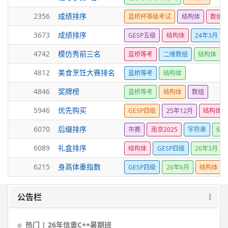
2356
成绩排序
蓝桥杯等级考试
结构体
数组
3673
成绩排序
GESP五级
结构体
24年3月
4742
模仿秀前三名
蓝桥等考
二维数组
结构体
4812
美食烹饪大赛排名
蓝桥等考
结构体
4846
奖牌榜
蓝桥等考
结构体
数组
5946
优先购买
GESP四级
25年12月
结构体
6070
后缀排序
市赛
南京2025
字符串
结
6089
礼盒排序
结构体
GESP四级
26年3月
6215
身高体重指数
GESP四级
26年6月
结构体
公告栏
热门 | 26年信奥C++暑期班