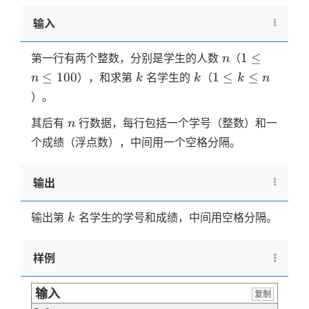
输入
n
1≤n≤100
1
≤
第一行有两个整数，分别是学生的人数
（
n
k
k
1≤k≤n
≤
100
1
≤
≤
），和求第
名学生的
（
n
k
k
k
n
）。
n
其后有
行数据，每行包括一个学号（整数）和一
n
个成绩（浮点数），中间用一个空格分隔。
输出
k
输出第
名学生的学号和成绩，中间用空格分隔。
k
样例
输入
复制