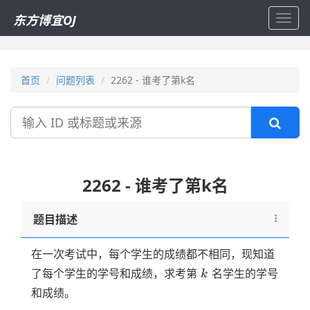
东方博宜OJ
Toggl
navig
首页
问题列表
2262 - 谁考了第k名
搜
索
2262 - 谁考了第k名
题目描述
在一次考试中，每个学生的成绩都不相同，现知道
k
了每个学生的学号和成绩，求考第
名学生的学号
k
和成绩。