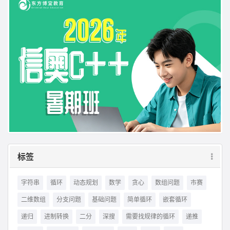
标签
字符串
循环
动态规划
数学
贪心
数组问题
市赛
二维数组
分支问题
基础问题
简单循环
嵌套循环
递归
进制转换
二分
深搜
需要找规律的循环
递推