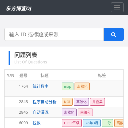
东方博宜OJ
Toggl
navig
搜
索
问题列表
List Of Questions
Y/N
题号
标题
标签
1764
统计数字
map
离散化
2843
程序自动分析
NOI
离散化
并查集
2845
自动灌溉
离散化
前缀和
6099
找数
GESP五级
26年3月
二分
离散化