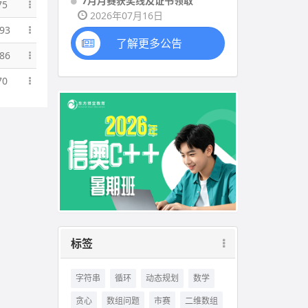
7月月赛获奖线及证书领取
75
2026年07月16日
93
了解更多公告
86
70
标签
字符串
循环
动态规划
数学
贪心
数组问题
市赛
二维数组