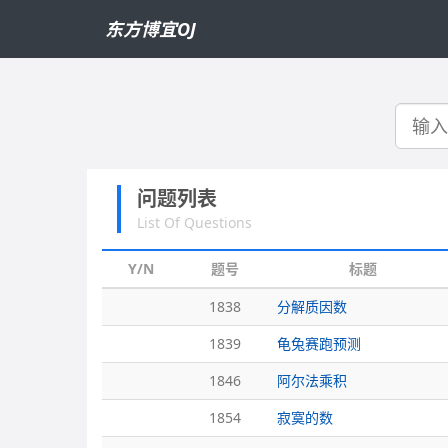
东方博宜OJ
搜
索
问题列表
List Of Questions
Y/N
题号
标题
1838
分解质因数
1839
龟兔赛跑预测
1846
阿尔法乘积
1854
寂寞的数