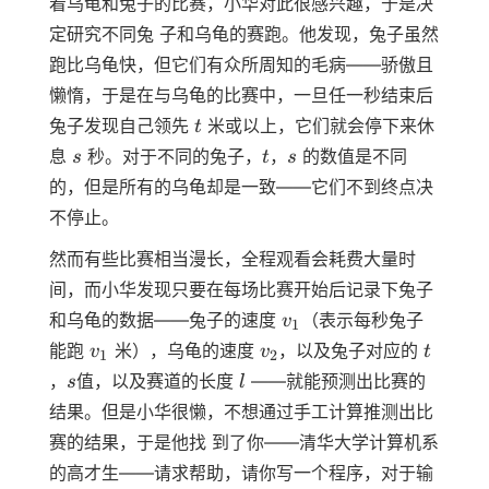
着乌龟和兔子的比赛，小华对此很感兴趣，于是决
定研究不同兔 子和乌龟的赛跑。他发现，兔子虽然
跑比乌龟快，但它们有众所周知的毛病——骄傲且
懒惰，于是在与乌龟的比赛中，一旦任一秒结束后
t
兔子发现自己领先
米或以上，它们就会停下来休
t
s
t
s
息
秒。对于不同的兔子，
，
的数值是不同
s
t
s
的，但是所有的乌龟却是一致——它们不到终点决
不停止。
然而有些比赛相当漫长，全程观看会耗费大量时
间，而小华发现只要在每场比赛开始后记录下兔子
v_1
和乌龟的数据——兔子的速度
（表示每秒兔子
v
1
v_1
v_2
t
能跑
米），乌龟的速度
，以及兔子对应的
v
v
t
1
2
s
l
，
值，以及赛道的长度
——就能预测出比赛的
s
l
结果。但是小华很懒，不想通过手工计算推测出比
赛的结果，于是他找 到了你——清华大学计算机系
的高才生——请求帮助，请你写一个程序，对于输