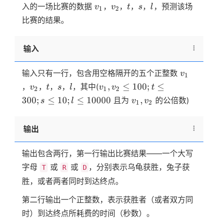
v_1
v_2
t
s
l
入的一场比赛的数据
，
，
，
，
，预测该场
v
v
t
s
l
1
2
比赛的结果。
输入
v_1
输入只有一行，包含用空格隔开的五个正整数
v
1
v_2
t
s
l
v_1,v_2
,
≤
100
;
≤
，
，
，
，
，其中(
v
t
s
l
v
v
t
2
1
2
\le
v_1,v_2
300
;
≤
10
;
≤
10000
,
且为
的公倍数)
s
l
v
v
1
2
100;t
\le
输出
300;s
\le 10;l
\le
输出包含两行，第一行输出比赛结果——一个大写
10000
字母
或
或
，分别表示乌龟获胜，兔子获
T
R
D
胜，或者两者同时到达终点。
第二行输出一个正整数，表示获胜者（或者双方同
时）到达终点所耗费的时间（秒数）。