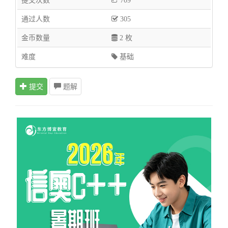
709
通过人数
305
金币数量
2 枚
难度
基础
提交
题解