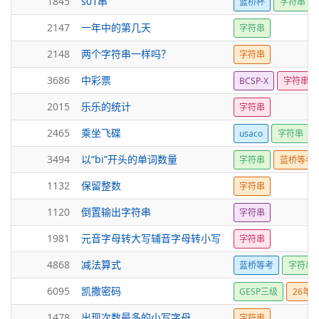
1845
s01串
蓝桥杯
字符串
2147
一年中的第几天
字符串
2148
两个字符串一样吗？
字符串
3686
中彩票
BCSP-X
字符串
2015
乐乐的统计
字符串
2465
乘坐飞碟
usaco
字符串
3494
以“bi”开头的单词数量
字符串
蓝桥等考1
1132
保留整数
字符串
1120
倒置输出字符串
字符串
1981
元音字母转大写辅音字母转小写
字符串
4868
减法算式
蓝桥等考
字符串
6095
凯撒密码
GESP三级
26年3
1478
出现次数最多的小写字母
字符串