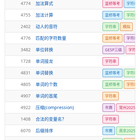
4774
加法算式
蓝桥等考
字符串
4755
加法计算
蓝桥等考
字符串
2402
动人的音符
字符串
模拟
4776
匹配的字符数量
蓝桥等考
字符串
3482
单位转换
GESP三级
字符串
1728
单词接龙
字符串
4831
单词替换
蓝桥等考
字符串
4805
单词的个数
蓝桥等考
字符串
4907
单词的首尾
字符串
4922
压缩(compression)
市赛
常州2025
1408
合法的变量名？
字符串
6070
后缀排序
市赛
南京2025