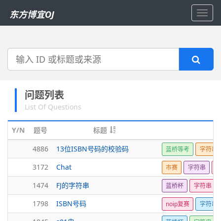
东方博宜OJ
Toggl
navig
搜
索
问题列表
List Of Questions
Y/N
题号
标题
4886
13位ISBN号码的校验码
蓝桥等考
字符串
3172
Chat
市赛
字符串
1474
FJ的字符串
蓝桥杯
字符串
1798
ISBN号码
noip复赛
字符串