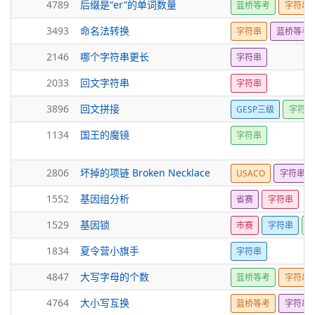
4789
后缀是“er”的单词数量
蓝桥等考
字符串
3493
命名法转换
字符串
蓝桥等考1
2146
哪个字符串更长
字符串
2033
回文字符串
字符串
3896
回文拼接
GESP三级
字符串
1134
国王的魔镜
字符串
2806
坏掉的项链 Broken Necklace
USACO
字符串
1552
基因组分析
省赛
字符串
1529
基因锁
市赛
字符串
K
1834
夏令营小旗手
字符串
4847
大写字母的个数
蓝桥等考
字符串
4764
大小写互换
蓝桥等考
字符串