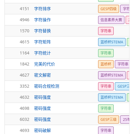
4151
字符排序
GESP四级
字符串
4946
字符操作
信息素养大赛
20
1570
字符替换
字符串
4615
字符矩阵
蓝桥杯STEMA
字
1164
字符统计
字符串
1842
完美的代价
蓝桥杯
字符串
4627
密文解密
蓝桥杯STEMA
字
3352
密码合规检测
字符串
GESP三级
4632
密码强度
蓝桥杯STEMA
字
4698
密码强度
字符串
6032
密码强度
GESP三级
25年1
4693
密码破解
字符串