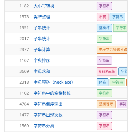
1182
大小写转换
字符串
1578
奖牌整理
市赛
字符串
1951
子串统计
蓝桥杯
字符串
2017
子串统计
字符串
2377
子串计算
电子学会等级考试
1167
字典排序
字符串
3669
字母求和
GESP三级
字符
2318
字母项链（necklace）
区赛
字符串
1102
字符串中的空格移位
字符串
4784
字符串倒序输出
蓝桥等考
字符串
1477
字符串出现次数
字符串
1569
字符串分离
字符串