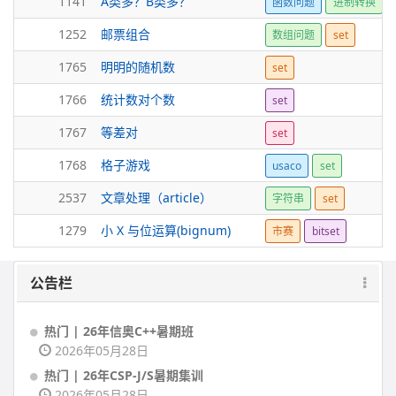
1141
A类多？B类多？
函数问题
进制转换
1252
邮票组合
数组问题
set
1765
明明的随机数
set
1766
统计数对个数
set
1767
等差对
set
1768
格子游戏
usaco
set
2537
文章处理（article）
字符串
set
1279
小 X 与位运算(bignum)
市赛
bitset
公告栏
热门 | 26年信奥C++暑期班
2026年05月28日
热门 | 26年CSP-J/S暑期集训
2026年05月28日