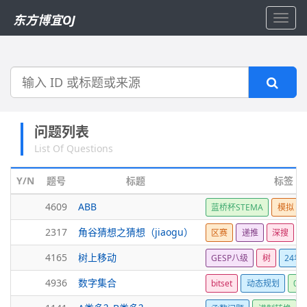
东方博宜OJ
Toggl
navig
搜
索
问题列表
List Of Questions
Y/N
题号
标题
标签
4609
ABB
蓝桥杯STEMA
模拟
2317
角谷猜想之猜想（jiaogu）
区赛
递推
深搜
s
4165
树上移动
GESP八级
树
24年
4936
数字集合
bitset
动态规划
01