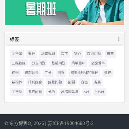
标签
字符串
循环
动态规划
数学
贪心
数组问题
市赛
二维数组
分支问题
基础问题
简单循环
嵌套循环
递归
进制转换
二分
深搜
需要找规律的循环
递推
结构体
排列组合
函数问题
回溯
容器
省赛
字符型
背包问题
分治
高精度算法
set
bitset
© 东方博宜OJ 2026
|
苏ICP备19004683号-2