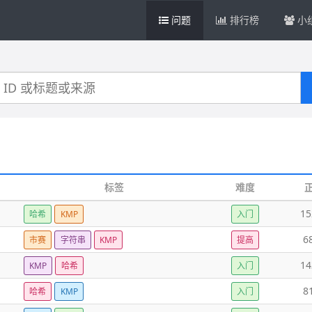
问题
排行榜
小
标签
难度
15
哈希
KMP
入门
6
市赛
字符串
KMP
提高
14
KMP
哈希
入门
8
哈希
KMP
入门