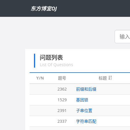
东方博宜OJ
搜
索
问题列表
List Of Questions
Y/N
题号
标题
2362
前缀和后缀
1529
基因锁
2391
子串位置
2337
字符串匹配