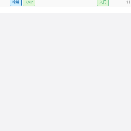
11
哈希
KMP
入门