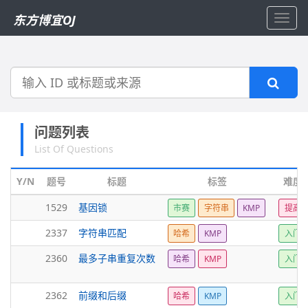
东方博宜OJ
Toggl
navig
搜
索
问题列表
List Of Questions
Y/N
题号
标题
标签
难度
1529
基因锁
市赛
字符串
KMP
提高
2337
字符串匹配
哈希
KMP
入门
2360
最多子串重复次数
哈希
KMP
入门
2362
前缀和后缀
哈希
KMP
入门