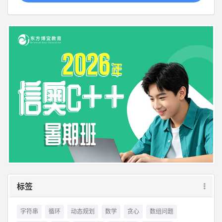
标签
字符串
循环
动态规划
数学
贪心
数组问题