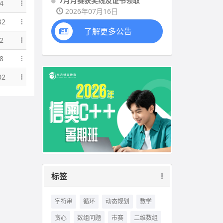
7月月赛获奖线及证书领取
4
2026年07月16日
82
了解更多公告
2
8
02
标签
字符串
循环
动态规划
数学
贪心
数组问题
市赛
二维数组