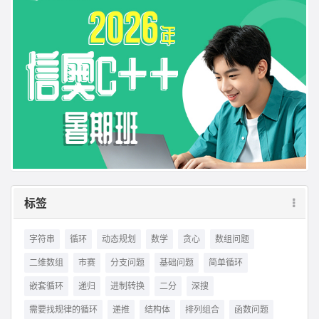
标签
字符串
循环
动态规划
数学
贪心
数组问题
二维数组
市赛
分支问题
基础问题
简单循环
嵌套循环
递归
进制转换
二分
深搜
需要找规律的循环
递推
结构体
排列组合
函数问题