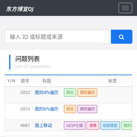
东方博宜OJ
Toggl
navig
搜
索
问题列表
List Of Questions
Y/N
题号
标题
标签
2052
图的dfs遍历
图论
图的遍历
2053
图的bfs遍历
图论
图的遍历
4687
图上移动
GESP七级
递推
动态规划
图的遍