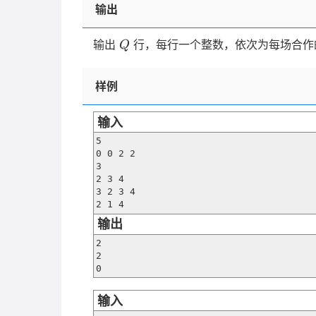
输出
Q
输出
行，每行一个整数，依次为每场合作
Q
样例
输入
5

0 0 2 2

3

2 3 4

3 2 3 4

2 1 4
输出
2

2

0
输入