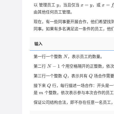
y
x=y
x=f_
=
=
以 管理员工
，当且仅当
，或
y
x
y
x
f
由其他任何员工管理。
现在，有一些同事要开展合作，他们希望找
同事。如果有多名满足这一条件的员工，他
输入
N
第一行一个整数
，表示员工的数量。
N
N-
−
1
第二行
个用空格隔开的正整数，依
N
1
Q
Q
第三行一个整数
，表示共有
场合作需要
Q
Q
Q
接下来
行，每行描述一场合作：开头是
Q
m
是
个整数，依次表示参与本次合作的员工
m
保证公司结构合法，即不存在任意一名员工