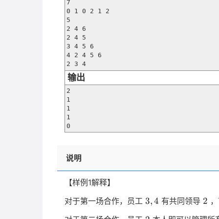
7

0 1 0 2 1 2

5

2 4 6

2 4 5

3 4 5 6

4 2 4 5 6

2 3 4
输出
2

1

1

1

0
说明
【样例1解释】
3,4
2
3
,
4
2
对于第一场合作，员工
有共同领导
，
2