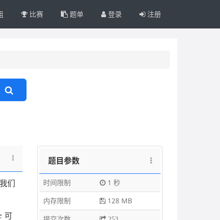
组
比赛
题单
登录
注册
题目参数
时间限制
1 秒
我们
内存限制
128 MB
x
可
x
提交次数
253