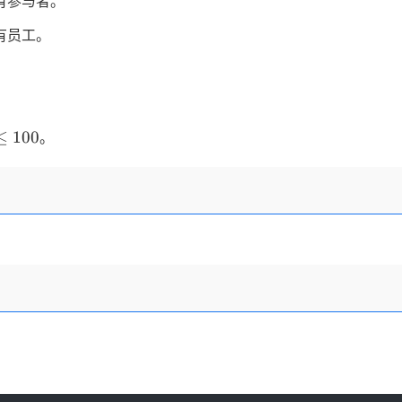
有参与者。
有员工。
≤
100
。
q
0