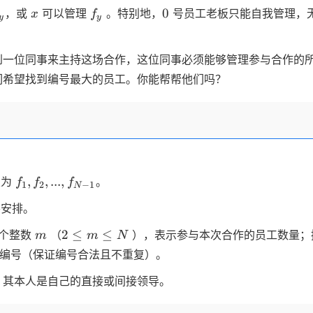
y
x
f_y
0
0
，或
可以管理
。特别地，
号员工老板只能自我管理，
x
f
y
y
到一位同事来主持这场合作，这位同事必须能够管理参与合作的
们希望找到编号最大的员工。你能帮帮他们吗？
f_1,f_2,...,f
,
,
...
,
次为
。
f
f
f
1
2
−
1
N
_ {N-1}
安排。
m
2
2
≤
≤
一个整数
（
），表示参与本次合作的员工数量；
m
m
N
\leq
编号（保证编号合法且不重复）。
m
\leq
，其本人是自己的直接或间接领导。
N