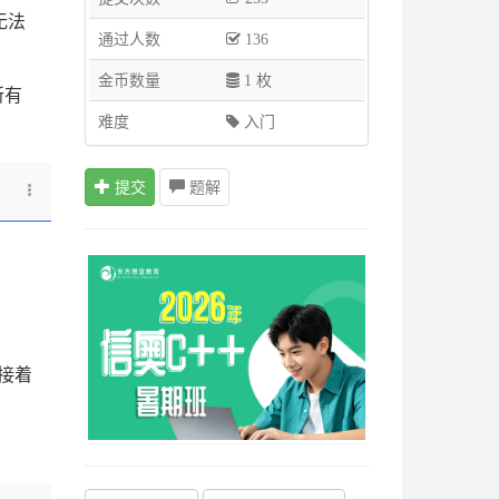
无法
通过人数
136
金币数量
1 枚
所有
难度
入门
提交
题解
接着