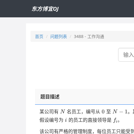
东方博宜OJ
首页
问题列表
3488 - 工作沟通
搜
索
题目描述
N
0
N-
0
−
1
某公司有
名员工，编号从
至
。
N
N
1
i
f_i
假设编号为
的员工的直接领导是
。
i
f
i
该公司有严格的管理制度，每位员工只能受