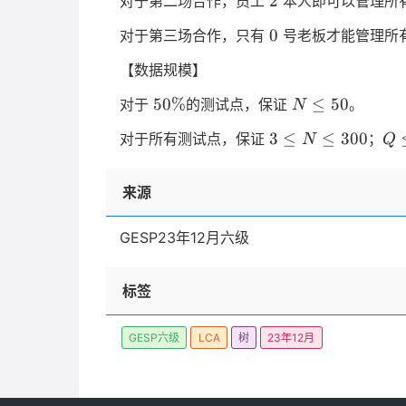
2
对于第二场合作，员工
本人即可以管理所
0
0
对于第三场合作，只有
号老板才能管理所
【数据规模】
50
N
50%
≤
50
对于
的测试点，保证
。
N
\%
\leq
3
Q
3
≤
≤
300
对于所有测试点，保证
；
N
Q
50
\leq
\le
N
10
来源
\leq
300
GESP23年12月六级
标签
GESP六级
LCA
树
23年12月