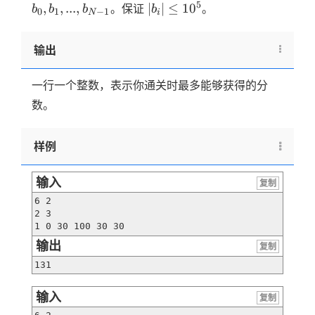
b_1,...,
|b_i|
5
,
,
...
,
∣
\leq
∣
≤
1
0
。保证
。
b
b
b
b
0
1
−
1
N
i
b _
\leq
N
{N-1}
10^5
输出
一行一个整数，表示你通关时最多能够获得的分
数。
样例
输入
复制
6 2

2 3

1 0 30 100 30 30
输出
复制
131
输入
复制