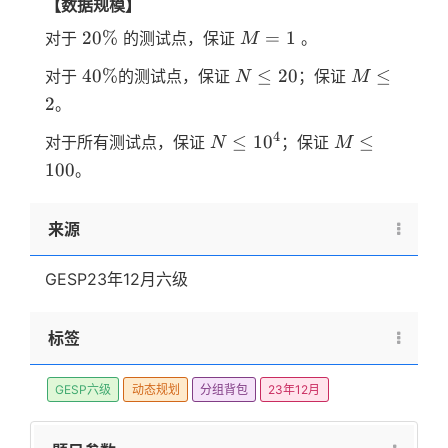
【数据规模】
20
M=1
20%
=
1
对于
的测试点，保证
。
M
\%
40
N
M
40%
≤
20
≤
对于
的测试点，保证
；保证
N
M
\%
\leq
\leq
2
。
20
2
N
M
4
≤
1
0
≤
对于所有测试点，保证
；保证
N
M
\leq
\leq
100
。
10^4
100
来源
GESP23年12月六级
标签
GESP六级
动态规划
分组背包
23年12月