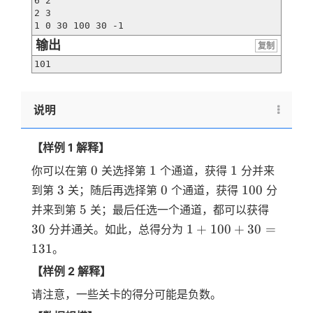
6 2

2 3

1 0 30 100 30 -1
输出
复制
101
说明
【样例 1 解释】
0
1
1
0
1
1
你可以在第
关选择第
个通道，获得
分并来
3
0
100
3
0
100
到第
关；随后再选择第
个通道，获得
分
5
30
5
并来到第
关；最后任选一个通道，都可以获得
1 +
30
1
+
100
+
30
=
分并通关。如此，总得分为
100
131
。
+
【样例 2 解释】
30
=
请注意，一些关卡的得分可能是负数。
131