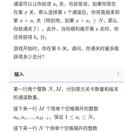
a_i
通道可以让你前进
关，也就是说，如果你现在
a
i
x
i
在第
关，那么选择第
个通道后，你将直接来到
x
i
x+a_i
x +
+
+
≥
第
关（特别地，如果
，那么
x
a
x
a
N
i
i
a_i
s
你就通关了）。此外，当你顺利离开第
关时，你
s
\geq
b_s
还将获得
分。
b
s
N
0
0
游戏开始时，你在第
关。请问，你通关时最多能
获得多少总分？
输入
N,M
,
第一行两个整数
，分别表示关卡数量和每关
N
M
的通道数量。
M
a_0 ,
接下来一行
个用单个空格隔开的整数
M
a_1,...,
1
,
,
...
,
1
≤
≤
。保证
。
a
a
a
a
N
0
1
−
1
M
i
a _
\leq
N
b_0 ,
{M-1}
接下来一行
个用单个空格隔开的整数
N
a_i