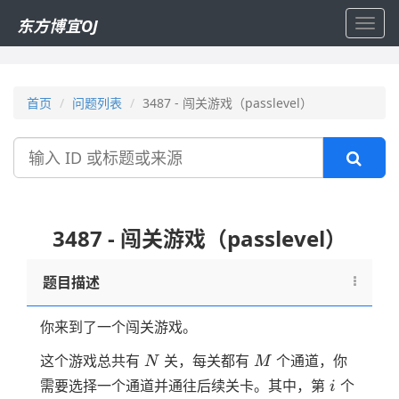
东方博宜OJ
Toggl
navig
首页
问题列表
3487 - 闯关游戏（passlevel）
搜
索
3487 - 闯关游戏（passlevel）
题目描述
你来到了一个闯关游戏。
N
M
这个游戏总共有
关，每关都有
个通道，你
N
M
i
需要选择一个通道并通往后续关卡。其中，第
个
i